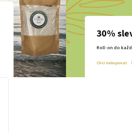
30% sle
ě
Roll-on do kaž
Chci nakupovat
V
í
t