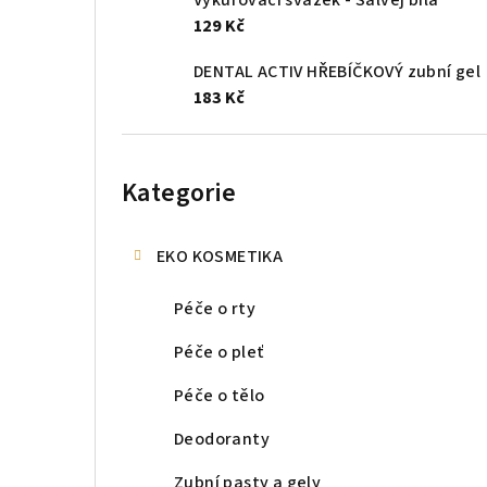
Vykuřovací svazek - Šalvěj bílá
129 Kč
DENTAL ACTIV HŘEBÍČKOVÝ zubní gel
183 Kč
Přeskočit
kategorie
Kategorie
EKO KOSMETIKA
Péče o rty
Péče o pleť
Péče o tělo
Deodoranty
Zubní pasty a gely