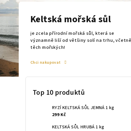
Keltská mořská sůl
je zcela přírodní mořská sůl, která se
významně liší od většiny solí na trhu, včetn
těch mořských!
Chci nakupovat
P
o
Top 10 produktů
s
RYZÍ KELTSKÁ SŮL JEMNÁ 1 kg
t
299 Kč
r
KELTSKÁ SŮL HRUBÁ 1 kg