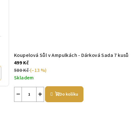
Koupelová Sůl v Ampulkách - Dárková Sada 7 kusů
499 Kč
580 Kč
(–13 %)
Skladem
−
+
Do košíku