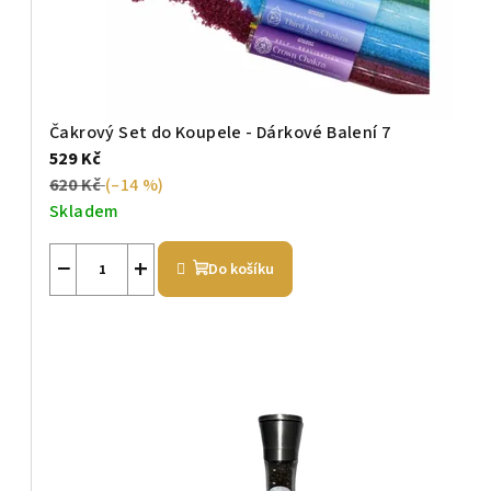
Čakrový Set do Koupele - Dárkové Balení 7
529 Kč
620 Kč
(–14 %)
Skladem
−
+
Do košíku