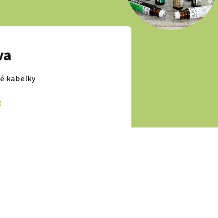
va
dé kabelky