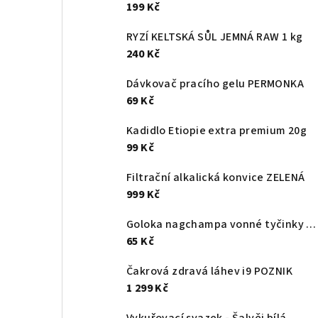
a
199 Kč
n
RYZÍ KELTSKÁ SŮL JEMNÁ RAW 1 kg
240 Kč
n
Dávkovač pracího gelu PERMONKA
í
69 Kč
p
Kadidlo Etiopie extra premium 20g
a
99 Kč
n
Filtrační alkalická konvice ZELENÁ
999 Kč
e
l
Goloka nagchampa vonné tyčinky 16g
65 Kč
Čakrová zdravá láhev i9 POZNIK
1 299 Kč