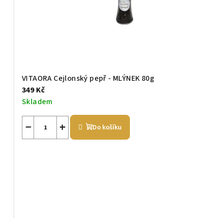
VITAORA Cejlonský pepř - MLÝNEK 80g
349 Kč
Skladem
−
+
Do košíku