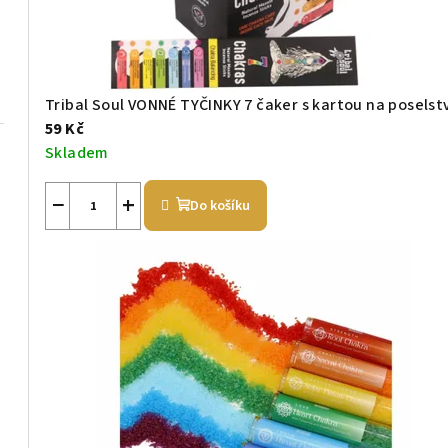
Tribal Soul VONNÉ TYČINKY 7 čaker s kartou na poselstv
59 Kč
Skladem
−
+
Do košíku