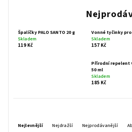
Nejprodáv
Špalíčky PALO SANTO 20 g
Vonné tyčinky pro
Skladem
Skladem
119 Kč
157 Kč
Přírodní repelent 
50 ml
Skladem
185 Kč
Ř
a
Nejlevnější
Nejdražší
Nejprodávanější
A