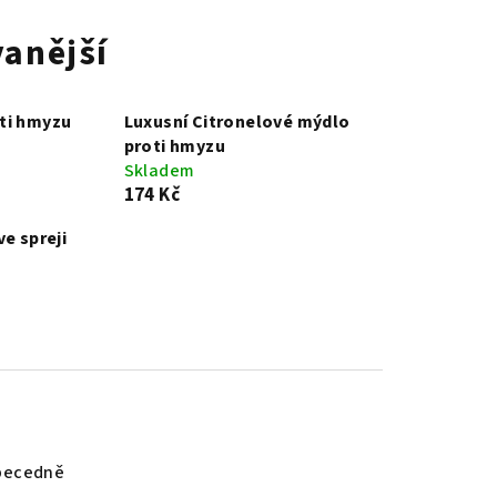
anější
ti hmyzu
Luxusní Citronelové mýdlo
proti hmyzu
Skladem
174 Kč
ve spreji
becedně