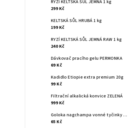
RYZÍ KELTSKÁ SŮL JEMNÁ 1 kg
t
299 Kč
r
KELTSKÁ SŮL HRUBÁ 1 kg
a
199 Kč
n
RYZÍ KELTSKÁ SŮL JEMNÁ RAW 1 kg
240 Kč
n
Dávkovač pracího gelu PERMONKA
í
69 Kč
p
Kadidlo Etiopie extra premium 20g
a
99 Kč
n
Filtrační alkalická konvice ZELENÁ
999 Kč
e
l
Goloka nagchampa vonné tyčinky 16g
65 Kč