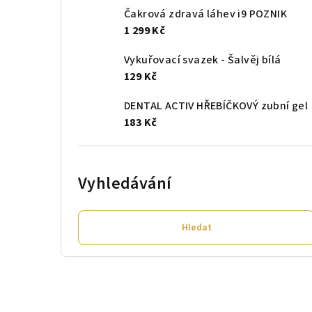
Čakrová zdravá láhev i9 POZNIK
1 299 Kč
Vykuřovací svazek - Šalvěj bílá
129 Kč
DENTAL ACTIV HŘEBÍČKOVÝ zubní gel
183 Kč
Vyhledávání
Hledat