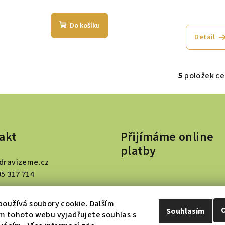
Prů
Do košíku
hod
Detail
pro
je
5,0
5
položek c
z
O
5
v
hvě
l
á
akt
Přijímáme online
d
platby
a
dravizeme.cz
c
05 317 714
í
p
oužívá soubory cookie. Dalším
r
Souhlasím
m tohoto webu vyjadřujete souhlas s
v