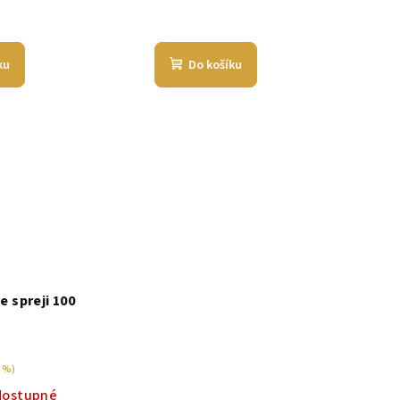
ku
Do košíku
e spreji 100
 %)
dostupné