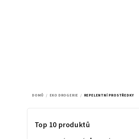
Přejít
na
obsah
DOMŮ
/
EKO DROGERIE
/
REPELENTNÍ PROSTŘEDKY
P
o
Top 10 produktů
s