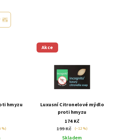
r
Akce
oti hmyzu
Luxusní Citronelové mýdlo
proti hmyzu
174 Kč
199 Kč
6 %)
(–12 %)
m
Skladem