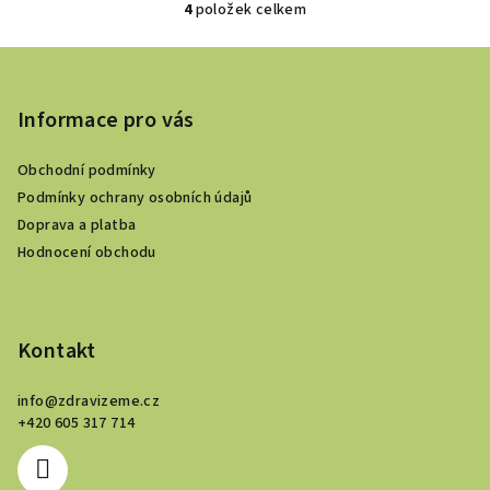
4
položek celkem
O
v
Z
l
á
á
p
Informace pro vás
d
a
a
c
Obchodní podmínky
t
í
Podmínky ochrany osobních údajů
í
p
Doprava a platba
r
Hodnocení obchodu
v
k
y
v
Kontakt
ý
p
info
@
zdravizeme.cz
i
+420 605 317 714
s
u