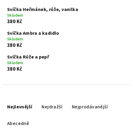
Svíčka Heřmánek, růže, vanilka
Skladem
380 Kč
Svíčka Ambra a kadidlo
Skladem
380 Kč
Svíčka Růže a pepř
Skladem
380 Kč
Ř
a
Nejlevnější
Nejdražší
Nejprodávanější
z
e
Abecedně
n