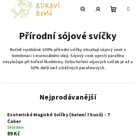
Přejít
na
obsah
Nákupní
Hledat
Přihlášení
Přírodní sójové svíčky
košík
Ručně vyráběné 100% přírodní svíčky obsahují sójový vosk v
kombinaci s esenciálními oleji. Sójový vosk oproti parafínu
nevylučuje při hoření škodliviny. Doba hoření sójových svíček je až o
50% delší než u běžných parafinových.
Nejprodávanější
Esoterické Magické Svíčky (balení 7 kusů) - 7
Čaker
Skladem
89 Kč