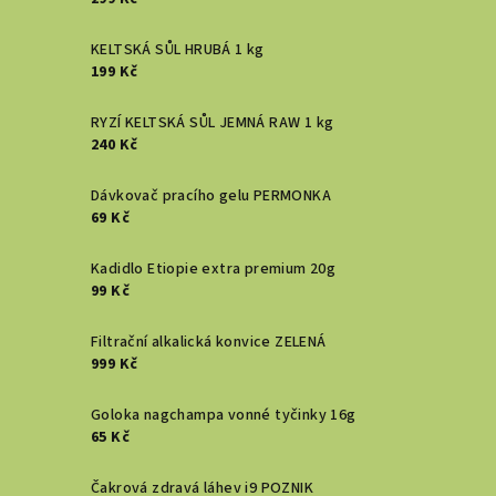
KELTSKÁ SŮL HRUBÁ 1 kg
199 Kč
RYZÍ KELTSKÁ SŮL JEMNÁ RAW 1 kg
240 Kč
Dávkovač pracího gelu PERMONKA
69 Kč
Kadidlo Etiopie extra premium 20g
99 Kč
Filtrační alkalická konvice ZELENÁ
999 Kč
Goloka nagchampa vonné tyčinky 16g
65 Kč
Čakrová zdravá láhev i9 POZNIK