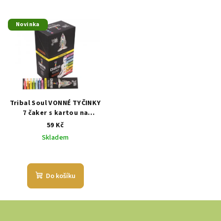
5,0
z
5
Novinka
hvězdiček.
Tribal Soul VONNÉ TYČINKY
7 čaker s kartou na
poselství 15 g
59 Kč
Skladem
Do košíku
Z
á