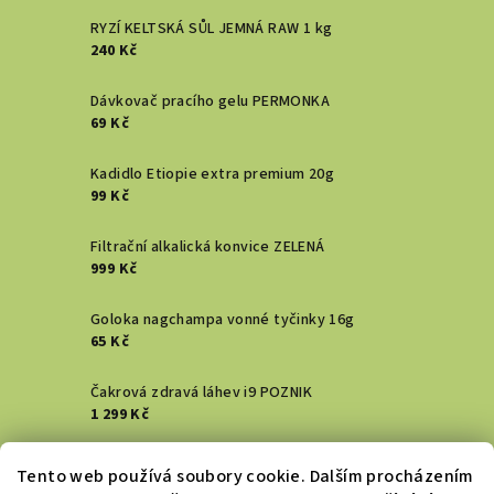
RYZÍ KELTSKÁ SŮL JEMNÁ RAW 1 kg
240 Kč
Dávkovač pracího gelu PERMONKA
69 Kč
Kadidlo Etiopie extra premium 20g
99 Kč
Filtrační alkalická konvice ZELENÁ
999 Kč
Goloka nagchampa vonné tyčinky 16g
65 Kč
Čakrová zdravá láhev i9 POZNIK
1 299 Kč
Vykuřovací svazek - Šalvěj bílá
Tento web používá soubory cookie. Dalším procházením
129 Kč