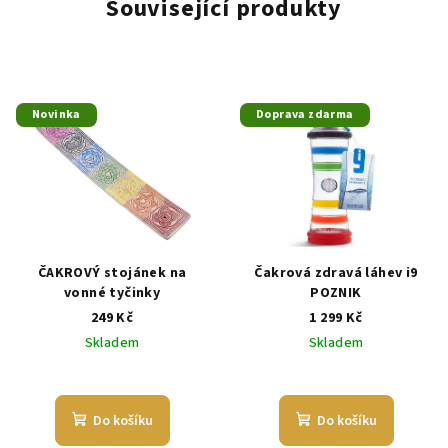
Související produkty
Novinka
Doprava zdarma
ČAKROVÝ stojánek na
Čakrová zdravá láhev i9
vonné tyčinky
POZNIK
249 Kč
1 299 Kč
Skladem
Skladem
Průměrné
hodnocení
produktu
Do košíku
Do košíku
je