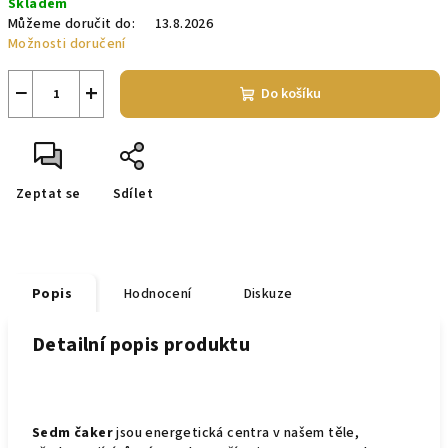
Skladem
cena:
Můžeme doručit do:
13.8.2026
Možnosti doručení
−
+
Do košíku
Zeptat se
Sdílet
Popis
Hodnocení
Diskuze
Detailní popis produktu
Sedm čaker
jsou energetická centra v našem těle,