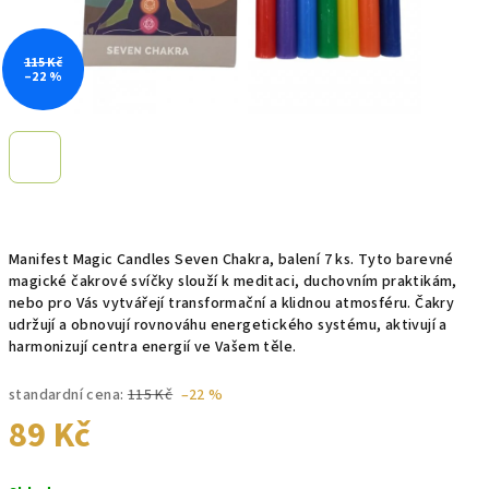
115 Kč
–22 %
Manifest Magic Candles Seven Chakra, balení 7 ks. Tyto barevné
magické čakrové svíčky slouží k meditaci, duchovním praktikám,
nebo pro Vás vytvářejí transformační a klidnou atmosféru. Čakry
udržují a obnovují rovnováhu energetického systému, aktivují a
harmonizují centra energií ve Vašem těle.
standardní cena:
115 Kč
–22 %
89 Kč
Měrná