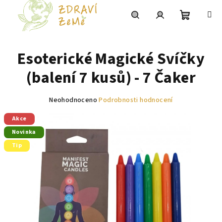
Přejít
na
obsah
Nákupní
Hledat
Přihlášení
Esoterické Magické Svíčky
košík
(balení 7 kusů) - 7 Čaker
Průměrné
Neohodnoceno
Podrobnosti hodnocení
hodnocení
Akce
produktu
je
Novinka
0,0
Tip
z
5
hvězdiček.