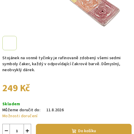
Stojánek na vonné tyčinky
je rafinovaně zdobený všemi sedmi
symboly čaker, každý v odpovídající čakrové barvě. Důmyslný,
neobvyklý dárek.
249 Kč
Měrná
Skladem
cena:
Můžeme doručit do:
11.8.2026
Možnosti doručení
−
+
Do košíku