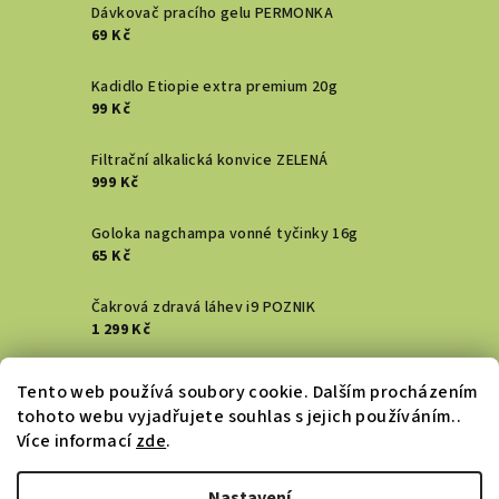
Dávkovač pracího gelu PERMONKA
69 Kč
Kadidlo Etiopie extra premium 20g
99 Kč
Filtrační alkalická konvice ZELENÁ
999 Kč
Goloka nagchampa vonné tyčinky 16g
65 Kč
Čakrová zdravá láhev i9 POZNIK
1 299 Kč
Vykuřovací svazek - Šalvěj bílá
Tento web používá soubory cookie. Dalším procházením
129 Kč
tohoto webu vyjadřujete souhlas s jejich používáním..
Více informací
zde
.
DENTAL ACTIV HŘEBÍČKOVÝ zubní gel
183 Kč
Nastavení