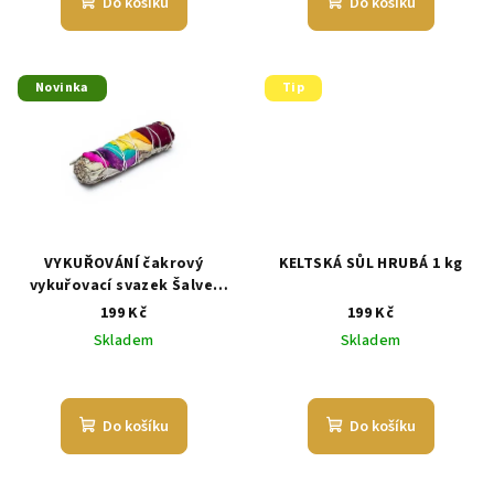
Do košíku
Do košíku
Novinka
Tip
VYKUŘOVÁNÍ čakrový
KELTSKÁ SŮL HRUBÁ 1 kg
vykuřovací svazek Šalvej
Bílá
199 Kč
199 Kč
Skladem
Skladem
Průměrné
hodnocení
produktu
Do košíku
Do košíku
je
5,0
z