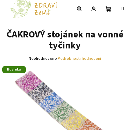
Přejít
na
obsah
Nákupní
Hledat
Přihlášení
ČAKROVÝ stojánek na vonné
košík
tyčinky
Průměrné
Neohodnoceno
Podrobnosti hodnocení
hodnocení
Novinka
produktu
je
0,0
z
5
hvězdiček.