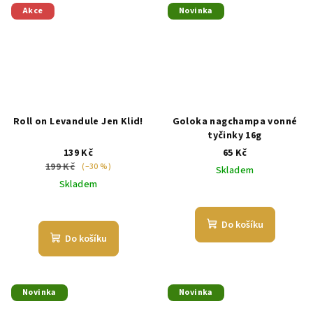
5
Akce
Novinka
hvězdiček.
Roll on Levandule Jen Klid!
Goloka nagchampa vonné
tyčinky 16g
139 Kč
65 Kč
199 Kč
(–30 %)
Skladem
Skladem
Do košíku
Do košíku
Novinka
Novinka