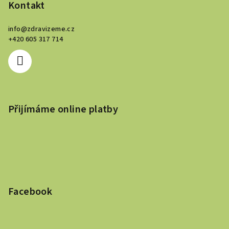
v
Kontakt
ý
p
info
@
zdravizeme.cz
i
+420 605 317 714
s
u
Přijímáme online platby
Facebook