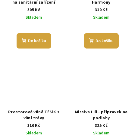
na sanitární zařízení
Harmony
305 Kč
310 Kč
Skladem
Skladem
Průměrné
hodnocení
produktu
Do košíku
Do košíku
je
5,0
z
5
hvězdiček.
Prostorová vůně TĚŠÍK s
Missiva Lili - přípravek na
vůní trávy
podlahy
310 Kč
325 Kč
Skladem
Skladem