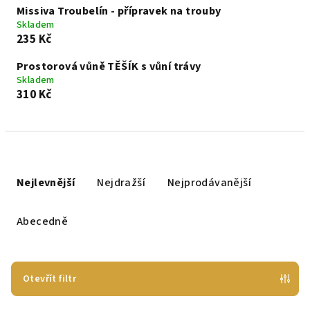
Missiva Troubelín - přípravek na trouby
Skladem
235 Kč
Prostorová vůně TĚŠÍK s vůní trávy
Skladem
310 Kč
Ř
a
Nejlevnější
Nejdražší
Nejprodávanější
z
e
Abecedně
n
í
p
Otevřít filtr
r