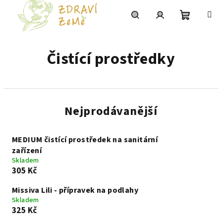
Přejít
na
obsah
Nákupní
Hledat
Přihlášení
Čistící prostředky
košík
Nejprodávanější
MEDIUM čistící prostředek na sanitární
zařízení
Skladem
305 Kč
Missiva Lili - přípravek na podlahy
Skladem
325 Kč