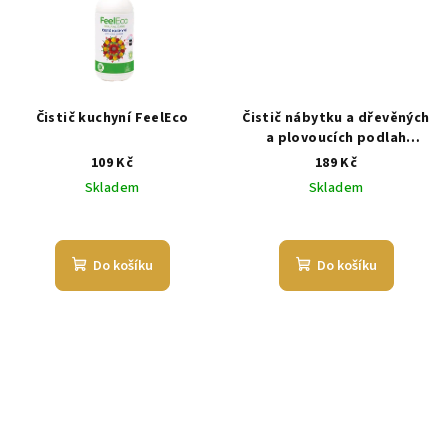
Čistič kuchyní FeelEco
Čistič nábytku a dřevěných
a plovoucích podlah
Balzamína
109 Kč
189 Kč
Skladem
Skladem
Do košíku
Do košíku