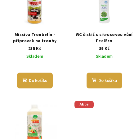
Missiva Troubelín -
WC čistič s citrusovou vůní
přípravek na trouby
FeelEco
235 Kč
89 Kč
Skladem
Skladem
Průměrné
hodnocení
produktu
Do košíku
Do košíku
je
5,0
z
5
Akce
hvězdiček.