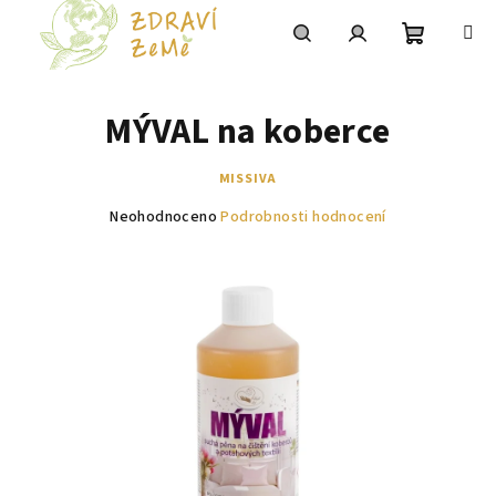
Přejít
na
obsah
Nákupní
Hledat
Přihlášení
MÝVAL na koberce
košík
MISSIVA
Průměrné
Neohodnoceno
Podrobnosti hodnocení
hodnocení
produktu
je
0,0
z
5
hvězdiček.