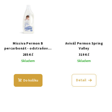
Missiva Permon B
Aviváž Permon Spring
percarbonát - odstraňovač
Valley
skvrn na bílé prádlo - 1 kg
285 Kč
319 Kč
Skladem
Skladem
Detail
Do košíku