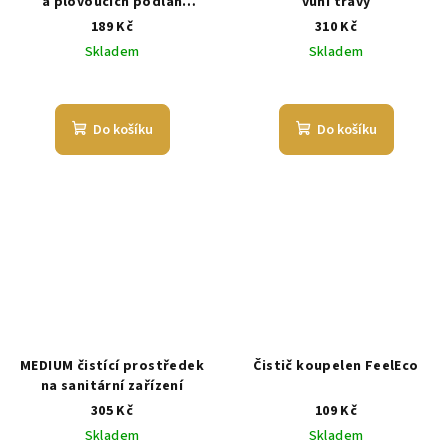
a plovoucích podlah
vůní trávy
Balzamína
189 Kč
310 Kč
Skladem
Skladem
Do košíku
Do košíku
MEDIUM čistící prostředek
Čistič koupelen FeelEco
na sanitární zařízení
305 Kč
109 Kč
Skladem
Skladem