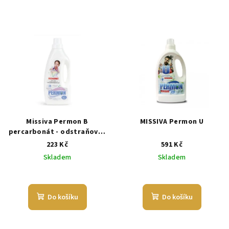
Missiva Permon B
MISSIVA Permon U
percarbonát - odstraňovač
skvrn na barevné prádlo - 1
223 Kč
591 Kč
kg
Skladem
Skladem
Do košíku
Do košíku