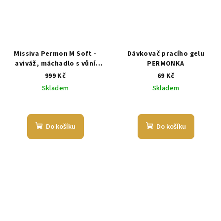
Missiva Permon M Soft -
Dávkovač pracího gelu
aviváž, máchadlo s vůní
PERMONKA
květin a nádechem moře - 5
999 Kč
69 Kč
l
Skladem
Skladem
Do košíku
Do košíku