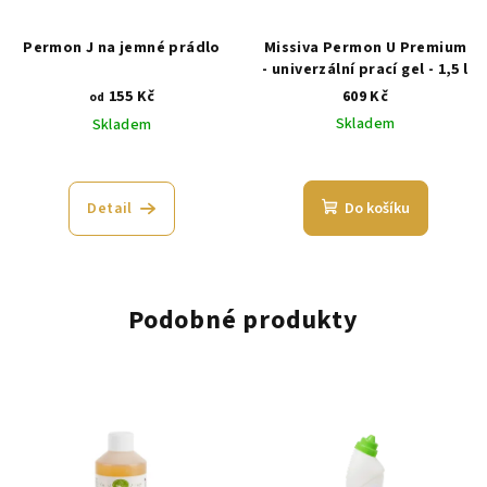
Permon J na jemné prádlo
Missiva Permon U Premium
- univerzální prací gel - 1,5 l
155 Kč
609 Kč
od
Skladem
Skladem
Detail
Do košíku
Podobné produkty