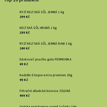
RYZÍ KELTSKÁ SŮL JEMNÁ 1 kg
299 Kč
KELTSKÁ SŮL HRUBÁ 1 kg
199 Kč
RYZÍ KELTSKÁ SŮL JEMNÁ RAW 1 kg
240 Kč
Dávkovač pracího gelu PERMONKA
69 Kč
Kadidlo Etiopie extra premium 20g
99 Kč
Filtrační alkalická konvice ZELENÁ
999 Kč
Goloka nagchampa vonné tyčinky 16g