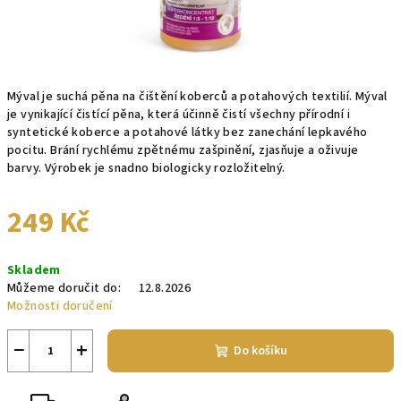
Mýval je suchá pěna na čištění koberců a potahových textilií. Mýval
je vynikající čistící pěna, která účinně čistí všechny přírodní i
syntetické koberce a potahové látky bez zanechání lepkavého
pocitu. Brání rychlému zpětnému zašpinění, zjasňuje a oživuje
barvy. Výrobek je snadno biologicky rozložitelný.
249 Kč
Měrná
Skladem
cena:
Můžeme doručit do:
12.8.2026
Možnosti doručení
−
+
Do košíku