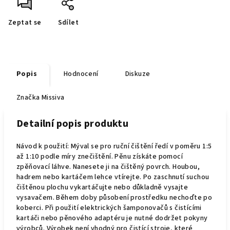
Zeptat se
Sdílet
Popis
Hodnocení
Diskuze
Značka
Missiva
Detailní popis produktu
Návod k použití: Mýval se pro ruční čištění ředí v poměru 1:5
až 1:10 podle míry znečištění. Pěnu získáte pomocí
zpěňovací láhve. Nanesete ji na čištěný povrch. Houbou,
hadrem nebo kartáčem lehce vtírejte. Po zaschnutí suchou
čištěnou plochu vykartáčujte nebo důkladně vysajte
vysavačem. Během doby působení prostředku nechoďte po
koberci. Při použití elektrických šamponovačů s čistícími
kartáči nebo pěnového adaptéru je nutné dodržet pokyny
výrobců. Výrobek není vhodný pro čistící stroje, které