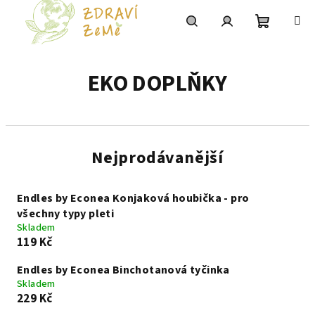
Přejít
na
obsah
Nákupní
Hledat
Přihlášení
EKO DOPLŇKY
košík
Nejprodávanější
Endles by Econea Konjaková houbička - pro
všechny typy pleti
Skladem
119 Kč
Endles by Econea Binchotanová tyčinka
Skladem
229 Kč