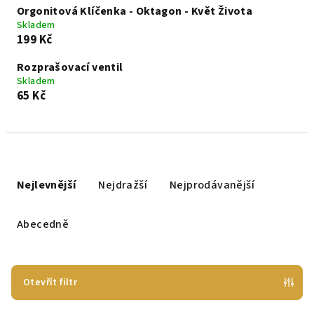
Orgonitová Klíčenka - Oktagon - Květ Života
Skladem
199 Kč
Rozprašovací ventil
Skladem
65 Kč
Ř
a
Nejlevnější
Nejdražší
Nejprodávanější
z
e
Abecedně
n
í
p
Otevřít filtr
r