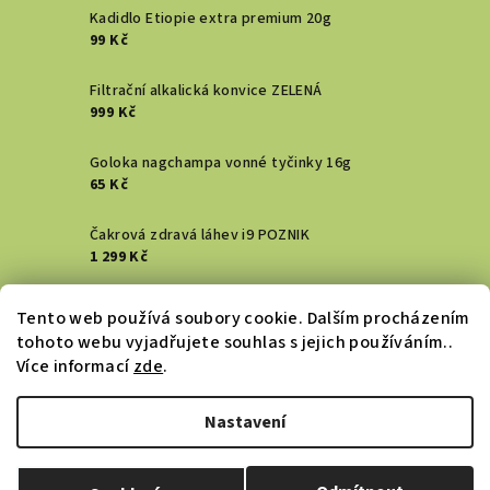
Kadidlo Etiopie extra premium 20g
99 Kč
Filtrační alkalická konvice ZELENÁ
999 Kč
Goloka nagchampa vonné tyčinky 16g
65 Kč
Čakrová zdravá láhev i9 POZNIK
1 299 Kč
Vykuřovací svazek - Šalvěj bílá
Tento web používá soubory cookie. Dalším procházením
129 Kč
tohoto webu vyjadřujete souhlas s jejich používáním..
Více informací
zde
.
DENTAL ACTIV HŘEBÍČKOVÝ zubní gel
183 Kč
Nastavení
Copyright 2026
Zdraví ZeMě
. Všechna práva vyhrazena.
Upravit nastavení cookies