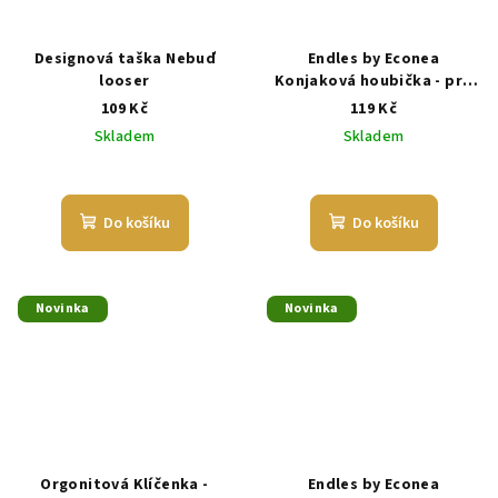
Designová taška Nebuď
Endles by Econea
looser
Konjaková houbička - pro
všechny typy pleti
109 Kč
119 Kč
Skladem
Skladem
Do košíku
Do košíku
Novinka
Novinka
Orgonitová Klíčenka -
Endles by Econea