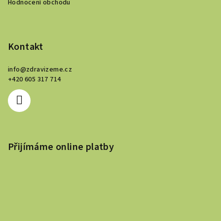
Hodnocení obchodu
v
k
y
v
Kontakt
ý
p
info
@
zdravizeme.cz
i
+420 605 317 714
s
u
Přijímáme online platby