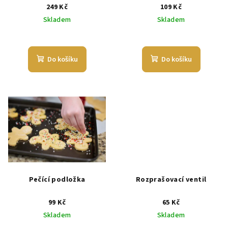
249 Kč
109 Kč
Skladem
Skladem
Průměrné
hodnocení
produktu
Do košíku
Do košíku
je
5,0
z
5
hvězdiček.
Pečící podložka
Rozprašovací ventil
99 Kč
65 Kč
Skladem
Skladem