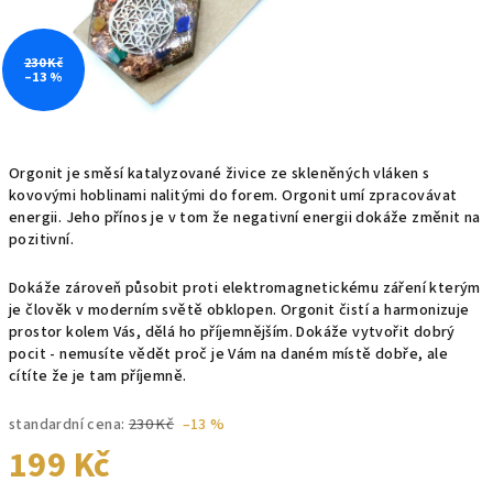
230 Kč
–13 %
Orgonit je směsí katalyzované živice ze skleněných vláken s
kovovými hoblinami nalitými do forem. Orgonit umí zpracovávat
energii. Jeho přínos je v tom že negativní energii dokáže změnit na
pozitivní.
Dokáže zároveň působit proti elektromagnetickému záření kterým
je člověk v moderním světě obklopen. Orgonit čistí a harmonizuje
prostor kolem Vás, dělá ho příjemnějším. Dokáže vytvořit dobrý
pocit - nemusíte vědět proč je Vám na daném místě dobře, ale
cítíte že je tam příjemně.
standardní cena:
230 Kč
–13 %
199 Kč