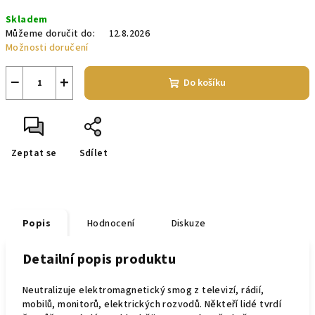
Měrná
Skladem
cena:
Můžeme doručit do:
12.8.2026
Možnosti doručení
−
+
Do košíku
Zeptat se
Sdílet
Popis
Hodnocení
Diskuze
Detailní popis produktu
Neutralizuje elektromagnetický smog z televizí, rádií,
mobilů, monitorů, elektrických rozvodů. Někteří lidé tvrdí