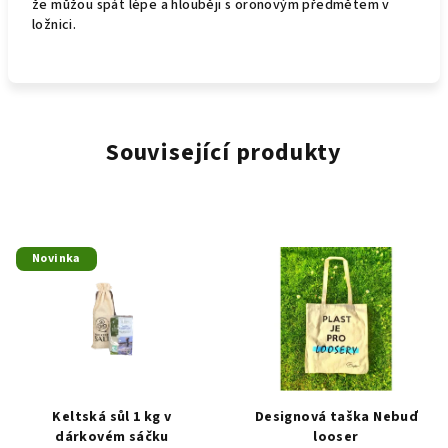
že můžou spát lépe a hlouběji s oronovým předmětem v
ložnici.
Související produkty
Novinka
Keltská sůl 1 kg v
Designová taška Nebuď
dárkovém sáčku
looser