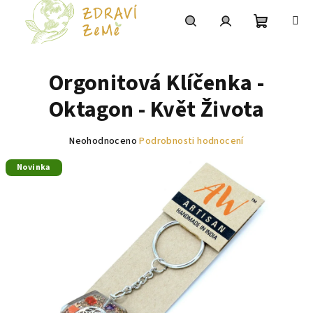
Přejít
na
obsah
Nákupní
Hledat
Přihlášení
Orgonitová Klíčenka -
košík
Oktagon - Květ Života
Průměrné
Neohodnoceno
Podrobnosti hodnocení
hodnocení
Novinka
produktu
je
0,0
z
5
hvězdiček.