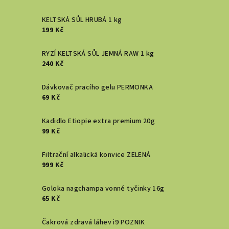
KELTSKÁ SŮL HRUBÁ 1 kg
199 Kč
RYZÍ KELTSKÁ SŮL JEMNÁ RAW 1 kg
240 Kč
Dávkovač pracího gelu PERMONKA
69 Kč
Kadidlo Etiopie extra premium 20g
99 Kč
Filtrační alkalická konvice ZELENÁ
999 Kč
Goloka nagchampa vonné tyčinky 16g
65 Kč
Čakrová zdravá láhev i9 POZNIK