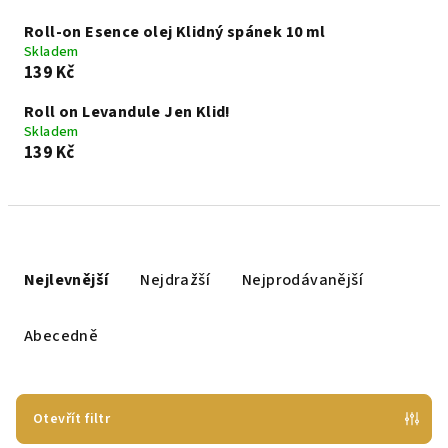
Roll-on Esence olej Klidný spánek 10 ml
Skladem
139 Kč
Roll on Levandule Jen Klid!
Skladem
139 Kč
Ř
a
Nejlevnější
Nejdražší
Nejprodávanější
z
e
Abecedně
n
í
p
Otevřít filtr
r