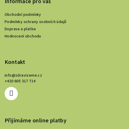
p
Informace pro vás
d
a
a
c
Obchodní podmínky
t
í
Podmínky ochrany osobních údajů
í
p
Doprava a platba
r
Hodnocení obchodu
v
k
y
v
Kontakt
ý
p
info
@
zdravizeme.cz
i
+420 605 317 714
s
u
Přijímáme online platby