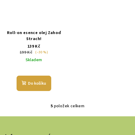
Roll-on esence olej Zahoď
Strach!
139 Kč
199 Kč
(–30 %)
Skladem
Do košíku
5
položek celkem
O
v
Z
l
á
á