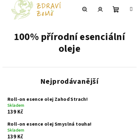
Přejít
na
obsah
Nákupní
Hledat
Přihlášení
100% přírodní esenciální
košík
oleje
Nejprodávanější
Roll-on esence olej Zahoď Strach!
Skladem
139 Kč
Roll-on esence olej Smyslná touha!
Skladem
139 Kč