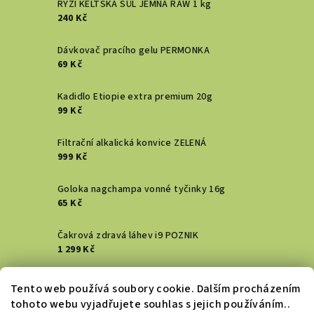
RYZÍ KELTSKÁ SŮL JEMNÁ RAW 1 kg
240 Kč
Dávkovač pracího gelu PERMONKA
69 Kč
Kadidlo Etiopie extra premium 20g
99 Kč
Filtrační alkalická konvice ZELENÁ
999 Kč
Goloka nagchampa vonné tyčinky 16g
65 Kč
Čakrová zdravá láhev i9 POZNIK
1 299 Kč
Vykuřovací svazek - Šalvěj bílá
Tento web používá soubory cookie. Dalším procházením
129 Kč
tohoto webu vyjadřujete souhlas s jejich používáním..