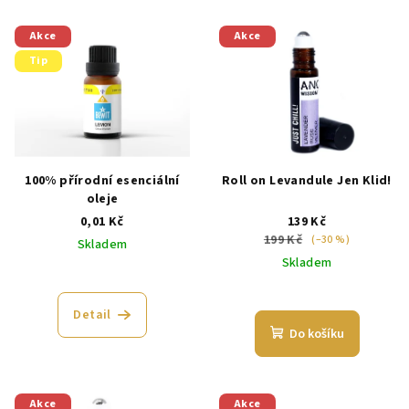
V
o
Akce
Akce
ý
d
Tip
p
u
i
k
s
t
p
ů
r
100% přírodní esenciální
Roll on Levandule Jen Klid!
o
oleje
d
0,01 Kč
139 Kč
199 Kč
(–30 %)
Skladem
u
Skladem
k
t
Detail
ů
Do košíku
Akce
Akce