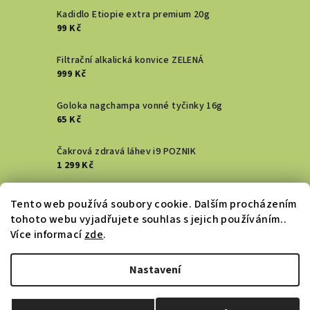
Kadidlo Etiopie extra premium 20g
99 Kč
Filtrační alkalická konvice ZELENÁ
999 Kč
Goloka nagchampa vonné tyčinky 16g
65 Kč
Čakrová zdravá láhev i9 POZNIK
1 299 Kč
Vykuřovací svazek - Šalvěj bílá
Tento web používá soubory cookie. Dalším procházením
129 Kč
tohoto webu vyjadřujete souhlas s jejich používáním..
Více informací
zde
.
DENTAL ACTIV HŘEBÍČKOVÝ zubní gel
183 Kč
Nastavení
Copyright 2026
Zdraví ZeMě
. Všechna práva vyhrazena.
Upravit nastavení cookies