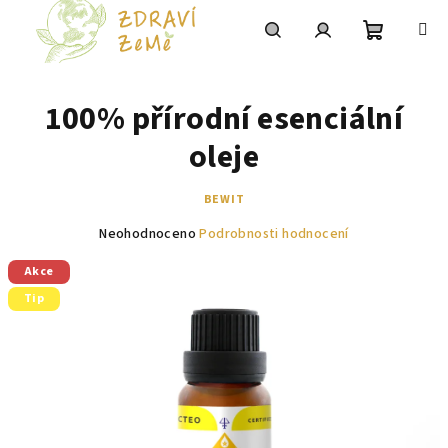
Přejít
na
obsah
Nákupní
Hledat
Přihlášení
100% přírodní esenciální
košík
oleje
BEWIT
Průměrné
Neohodnoceno
Podrobnosti hodnocení
hodnocení
Akce
produktu
je
Tip
0,0
z
5
hvězdiček.