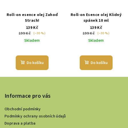
Roll-on esence olej Zahoď
Roll-on Esence olej Klidný
Strach!
spánek 10 ml
139 Kč
139 Kč
199 Kč
199 Kč
(–30 %)
(–30 %)
Skladem
Skladem
Do košíku
Do košíku
Z
á
p
Informace pro vás
a
Obchodní podmínky
t
Podmínky ochrany osobních údajů
í
Doprava a platba