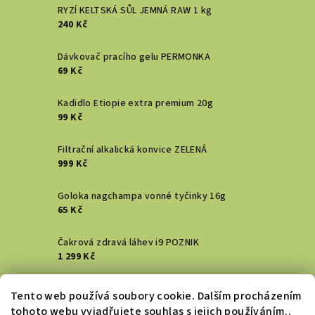
RYZÍ KELTSKÁ SŮL JEMNÁ RAW 1 kg
240 Kč
Dávkovač pracího gelu PERMONKA
69 Kč
Kadidlo Etiopie extra premium 20g
99 Kč
Filtrační alkalická konvice ZELENÁ
999 Kč
Goloka nagchampa vonné tyčinky 16g
65 Kč
Čakrová zdravá láhev i9 POZNIK
1 299 Kč
Vykuřovací svazek - Šalvěj bílá
Tento web používá soubory cookie. Dalším procházením
129 Kč
tohoto webu vyjadřujete souhlas s jejich používáním..