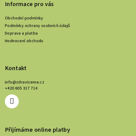
p
Informace pro vás
d
a
a
c
Obchodní podmínky
t
í
Podmínky ochrany osobních údajů
í
p
Doprava a platba
r
Hodnocení obchodu
v
k
y
v
Kontakt
ý
p
info
@
zdravizeme.cz
i
+420 605 317 714
s
u
Přijímáme online platby