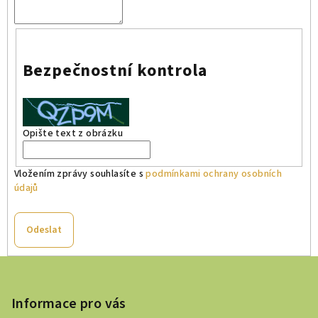
Bezpečnostní kontrola
Opište text z obrázku
Vložením zprávy souhlasíte s
podmínkami ochrany osobních
údajů
Odeslat
Z
á
p
Informace pro vás