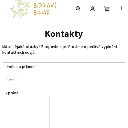
Přejít
na
obsah
Nákupní
Hledat
Přihlášení
Kontakty
košík
Máte nějaké otázky? Zodpovíme je. Prosíme o pečlivé vyplnění
kontaktních údajů.
Jméno a příjmení
E-mail
Zpráva