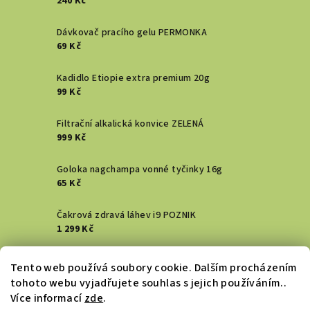
240 Kč
Dávkovač pracího gelu PERMONKA
69 Kč
Kadidlo Etiopie extra premium 20g
99 Kč
Filtrační alkalická konvice ZELENÁ
999 Kč
Goloka nagchampa vonné tyčinky 16g
65 Kč
Čakrová zdravá láhev i9 POZNIK
1 299 Kč
Vykuřovací svazek - Šalvěj bílá
Tento web používá soubory cookie. Dalším procházením
129 Kč
tohoto webu vyjadřujete souhlas s jejich používáním..
Více informací
zde
.
DENTAL ACTIV HŘEBÍČKOVÝ zubní gel