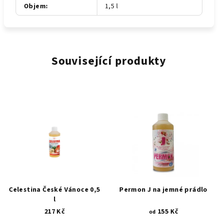
Objem
:
1,5 l
Související produkty
Celestina České Vánoce 0,5
Permon J na jemné prádlo
l
217 Kč
155 Kč
od