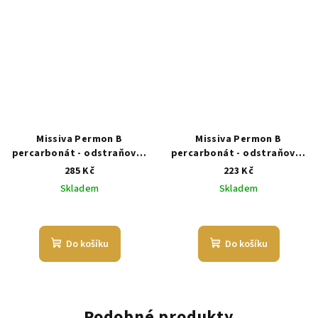
Missiva Permon B
Missiva Permon B
percarbonát - odstraňovač
percarbonát - odstraňovač
skvrn na bílé prádlo - 1 kg
skvrn na barevné prádlo - 1
285 Kč
223 Kč
kg
Skladem
Skladem
Do košíku
Do košíku
Podobné produkty