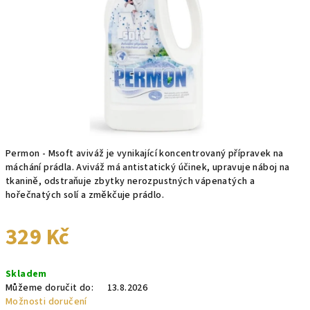
hvězdiček.
Permon - Msoft aviváž je vynikající koncentrovaný přípravek na
máchání prádla. Aviváž má antistatický účinek, upravuje náboj na
tkanině, odstraňuje zbytky nerozpustných vápenatých a
hořečnatých solí a změkčuje prádlo.
329 Kč
Měrná
Skladem
cena:
Můžeme doručit do:
13.8.2026
Možnosti doručení