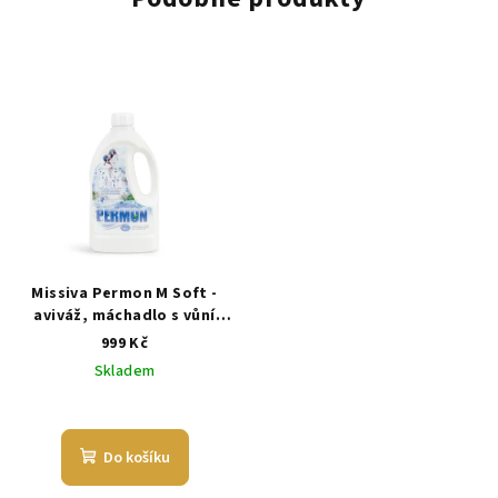
Missiva Permon M Soft -
aviváž, máchadlo s vůní
květin a nádechem moře - 5
999 Kč
l
Skladem
Do košíku