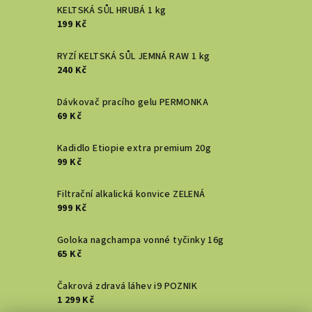
KELTSKÁ SŮL HRUBÁ 1 kg
199 Kč
RYZÍ KELTSKÁ SŮL JEMNÁ RAW 1 kg
240 Kč
Dávkovač pracího gelu PERMONKA
69 Kč
Kadidlo Etiopie extra premium 20g
99 Kč
Filtrační alkalická konvice ZELENÁ
999 Kč
Goloka nagchampa vonné tyčinky 16g
65 Kč
Čakrová zdravá láhev i9 POZNIK
1 299 Kč