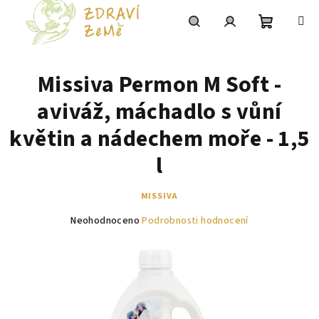
Přejít
na
obsah
Nákupní
Hledat
Přihlášení
Missiva Permon M Soft -
košík
aviváž, máchadlo s vůní
květin a nádechem moře - 1,5
l
MISSIVA
Průměrné
Neohodnoceno
Podrobnosti hodnocení
hodnocení
produktu
je
0,0
z
5