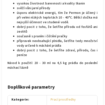
vysokou životnost barevnosti a kvality tkanin
svěží vůni jarní přírody
úsporu elektrické energii, tím že Permon je účinný i
při velmi nízkých teplotách 10 - 40°C. Bělící složka má
nejvyšší účinnost ve studené vodě.
dobrý pocit z toho, že šetříte přírodu od fosfátů ani
zeolitů
současně s praním i čištění pračky
přípravek neobsahující plnidla, šetříte tedy množství
vody určené k máchání prádla
dobrý pocit z toho, že šetříte zdraví, přírodu, čas i
peníze
Návod k použití: 20 - 30 ml na 4,5 kg prádla do poslední
máchací lázně
Doplňkové parametry
Kategorie
:
Prací prostředky