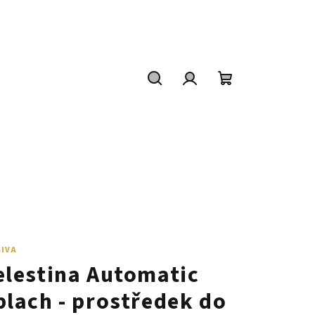
Hledat
Přihlášení
Nákupní
košík
SIVA
elestina Automatic
plach - prostředek do