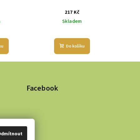
217 Kč
m
Skladem
ku
Do košíku
Facebook
Odmítnout