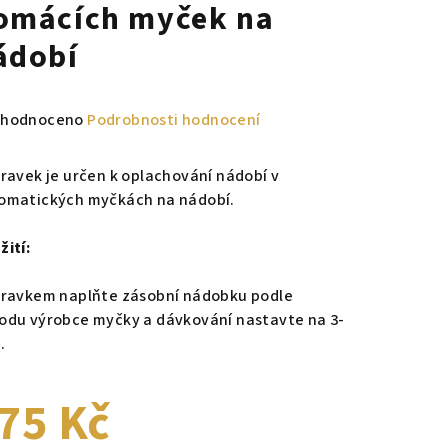
omácích myček na
ádobí
měrné
hodnoceno
Podrobnosti hodnocení
nocení
duktu
pravek je určen k oplachování nádobí v
omatických myčkách na nádobí.
žití:
zdiček.
pravkem naplňte zásobní nádobku podle
odu výrobce myčky a dávkování nastavte na 3-
.
75 Kč