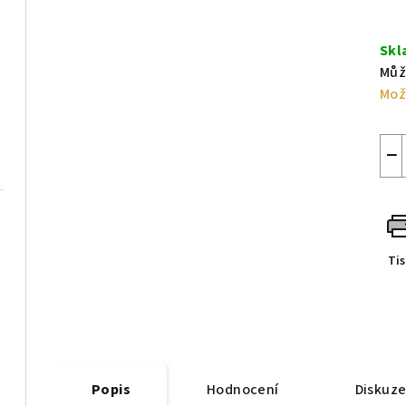
Měr
cen
Skl
Můž
Mož
−
Ti
Popis
Hodnocení
Diskuz