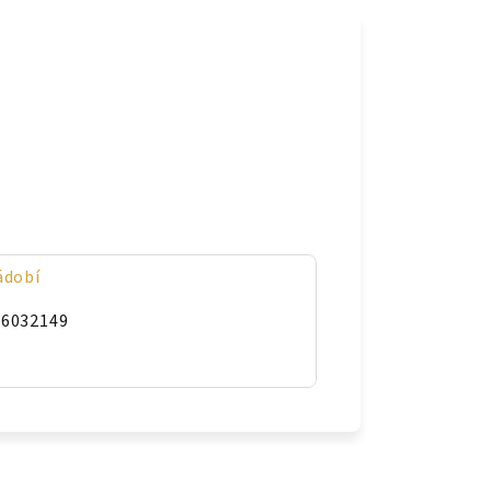
ádobí
36032149