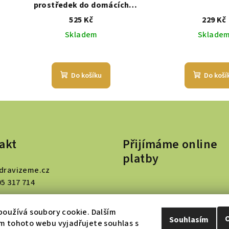
prostředek do domácích
myček na nádobí
525 Kč
229 Kč
Skladem
Sklade
Do košíku
Do koší
akt
Přijímáme online
platby
dravizeme.cz
05 317 714
oužívá soubory cookie. Dalším
Souhlasím
m tohoto webu vyjadřujete souhlas s