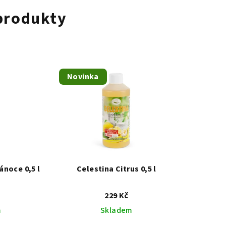
 produkty
Novinka
ánoce 0,5 l
Celestina Citrus 0,5 l
229 Kč
m
Skladem