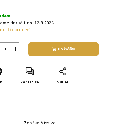
ná
a:
adem
eme doručit do:
12.8.2026
nosti doručení
+
Do košíku
sk
Zeptat se
Sdílet
e
Značka
Missiva