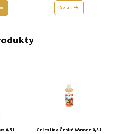
Detail
ku
rodukty
s 0,5 l
Celestina České Vánoce 0,5 l