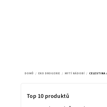
Přejít
na
obsah
DOMŮ
/
EKO DROGERIE
/
MYTÍ NÁDOBÍ
/
CELESTINA 
P
o
Top 10 produktů
s