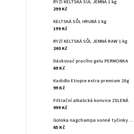
RYZÍ KELTSKÁ SŮL JEMNÁ 1 kg
t
299 Kč
r
KELTSKÁ SŮL HRUBÁ 1 kg
a
199 Kč
n
RYZÍ KELTSKÁ SŮL JEMNÁ RAW 1 kg
240 Kč
n
Dávkovač pracího gelu PERMONKA
í
69 Kč
p
Kadidlo Etiopie extra premium 20g
a
99 Kč
n
Filtrační alkalická konvice ZELENÁ
999 Kč
e
l
Goloka nagchampa vonné tyčinky 16g
65 Kč