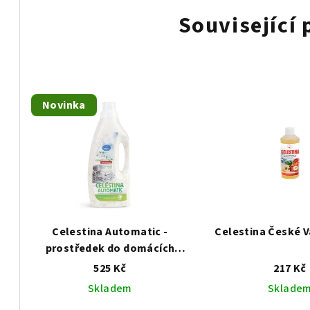
Související
Novinka
Celestina Automatic -
Celestina České V
prostředek do domácích
myček na nádobí
525 Kč
217 Kč
Skladem
Sklade