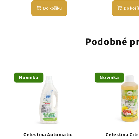
Do košíku
Do koší
Podobné p
Novinka
Novinka
Celestina Automatic -
Celestina Citru