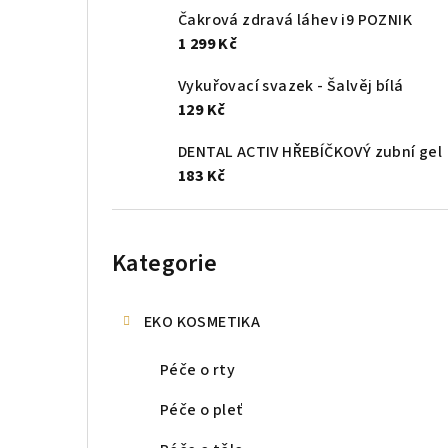
Čakrová zdravá láhev i9 POZNIK
1 299 Kč
Vykuřovací svazek - Šalvěj bílá
129 Kč
DENTAL ACTIV HŘEBÍČKOVÝ zubní gel
183 Kč
Přeskočit
kategorie
Kategorie
EKO KOSMETIKA
Péče o rty
Péče o pleť