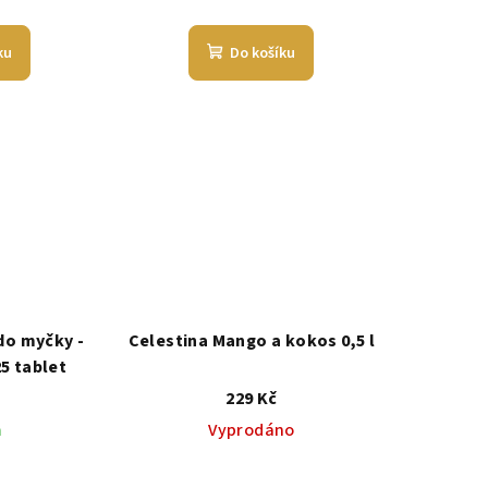
ku
Do košíku
do myčky -
Celestina Mango a kokos 0,5 l
25 tablet
229 Kč
m
Vyprodáno