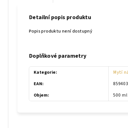
Detailní popis produktu
Popis produktu není dostupný
Doplňkové parametry
Kategorie
:
Mytí n
EAN
:
85940
Objem
:
500 ml