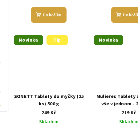
Do košíku
Do koší
Novinka
Tip
Novinka
SONETT Tablety do myčky (25
Mulieres Tablety 
ks) 500 g
vše v jednom - 
249 Kč
219 Kč
Skladem
Sklade