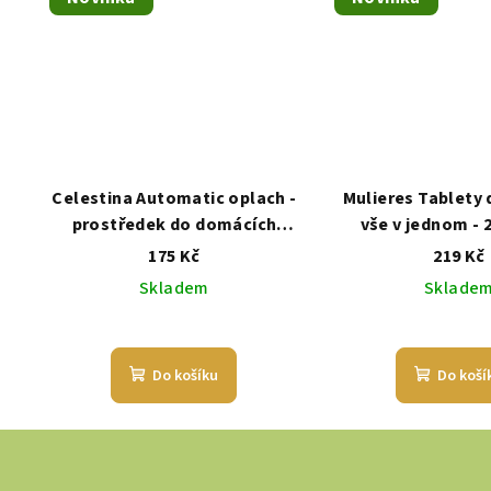
Celestina Automatic oplach -
Mulieres Tablety 
prostředek do domácích
vše v jednom - 
myček na nádobí
175 Kč
219 Kč
Skladem
Sklade
Do košíku
Do koší