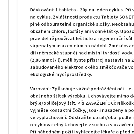
Dávkování: 1 tableta - 20g na jeden cyklus. Při
na cyklus. Zvláštnosti produktu Tablety SONET
plně odbouratelné organické složky. Neobsahují
obsahem chloru, fosfáty ani vonné látky. Upozo
pravidelně používat leštidlo a regenerační sů
vápenatým usazeninám na nádobí. Změkčovač v
dH (německé stupně) nad místní tvrdostí vody. 
(2,86 mmol / l), měli byste přístroj nastavit na 2
zabudovaného elektronického změkčovače vod
ekologické mycí prostředky.
Varování: Způsobuje vážné podráždění očí. Je-
obal nebo štítek výrobku. Uchovávejte mimo d
brýle/obličejový štít. PŘI ZASAŽENÍ OČÍ: Někol
Vyjměte kontaktní čočky, jsou-li nasazeny a p
ve vyplachování. Odstraňte obsah/obal podle m
recyklovatelný Uchovejte v suchu a v uzavřen
Při náhodném požití vyhledejte lékaře a předl