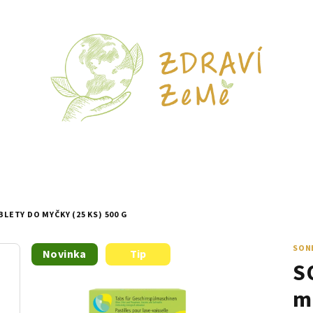
LETY DO MYČKY (25 KS) 500 G
SON
Novinka
Tip
S
m