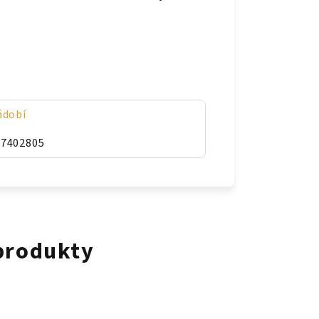
ádobí
47402805
 produkty