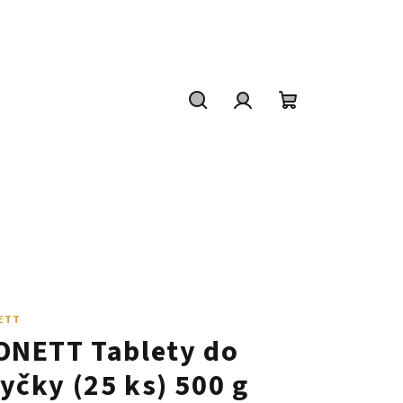
Hledat
Přihlášení
Nákupní
košík
ETT
ONETT Tablety do
yčky (25 ks) 500 g