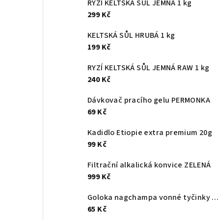
RYZÍ KELTSKÁ SŮL JEMNÁ 1 kg
t
299 Kč
r
KELTSKÁ SŮL HRUBÁ 1 kg
a
199 Kč
n
RYZÍ KELTSKÁ SŮL JEMNÁ RAW 1 kg
240 Kč
n
Dávkovač pracího gelu PERMONKA
í
69 Kč
p
Kadidlo Etiopie extra premium 20g
a
99 Kč
n
Filtrační alkalická konvice ZELENÁ
999 Kč
e
l
Goloka nagchampa vonné tyčinky 16g
65 Kč