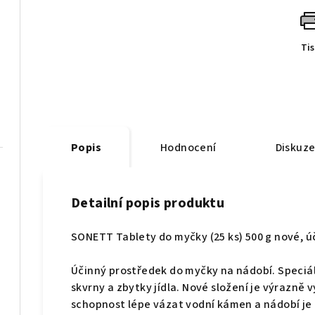
Ti
Popis
Hodnocení
Diskuz
Detailní popis produktu
SONETT Tablety do myčky (25 ks) 500 g nové, úč
Účinný prostředek do myčky na nádobí. Speciál
skvrny a zbytky jídla. Nové složení je výrazně 
schopnost lépe vázat vodní kámen a nádobí je p