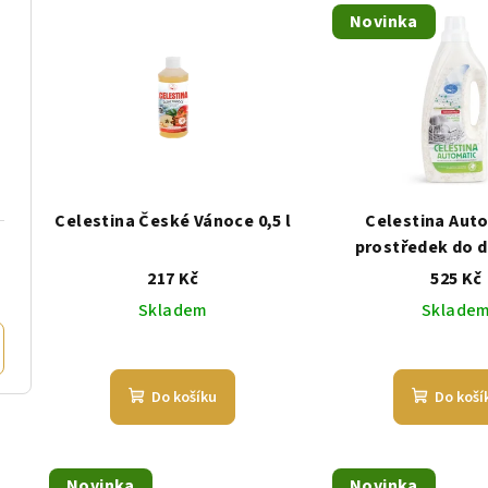
Novinka
Celestina České Vánoce 0,5 l
Celestina Auto
prostředek do 
myček na n
217 Kč
525 Kč
Skladem
Sklade
Do košíku
Do koší
Novinka
Novinka