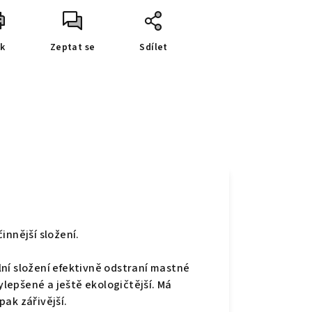
sk
Zeptat se
Sdílet
e
innější složení.
ní složení efektivně odstraní mastné
vylepšené a ještě ekologičtější. Má
ak zářivější.