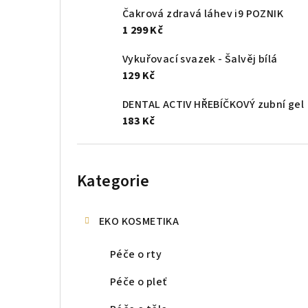
Čakrová zdravá láhev i9 POZNIK
1 299 Kč
Vykuřovací svazek - Šalvěj bílá
129 Kč
DENTAL ACTIV HŘEBÍČKOVÝ zubní gel
183 Kč
Přeskočit
kategorie
Kategorie
EKO KOSMETIKA
Péče o rty
Péče o pleť