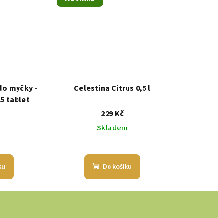
do myčky -
Celestina Citrus 0,5 l
25 tablet
229 Kč
m
Skladem
ku
Do košíku