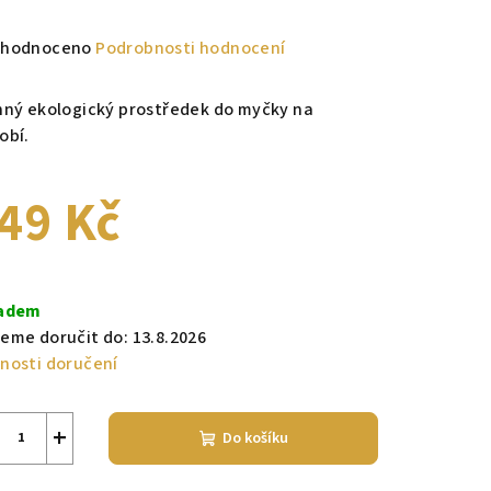
měrné
hodnoceno
Podrobnosti hodnocení
nocení
duktu
nný ekologický prostředek do myčky na
obí.
49 Kč
zdiček.
ná
a:
adem
eme doručit do:
13.8.2026
nosti doručení
+
Do košíku