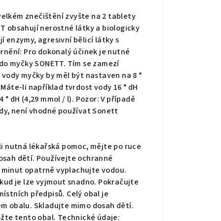
 velkém znečištění zvyšte na 2 tablety
T obsahují nerostné látky a biologicky
 enzymy, agresivní bělicí látky s
rnění: Pro dokonalý účinek je nutné
l do myčky SONETT. Tím se zamezí
ody myčky by měl být nastaven na 8 °
Máte-li například tvrdost vody 16 ° dH
4 ° dH (4,29 mmol / l). Pozor: V případě
y, není vhodné používat Sonett
li nutná lékařská pomoc, mějte po ruce
osah dětí. Používejte ochranné
ik minut opatrně vyplachujte vodou.
okud je lze vyjmout snadno. Pokračujte
ístních předpisů. Celý obal je
ém obalu. Skladujte mimo dosah dětí.
ožte tento obal. Technické údaje: