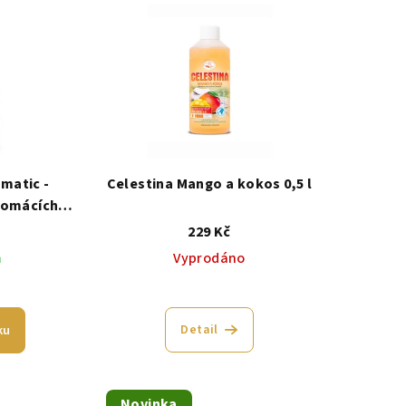
matic -
Celestina Mango a kokos 0,5 l
domácích
ádobí
229 Kč
m
Vyprodáno
Detail
ku
Novinka