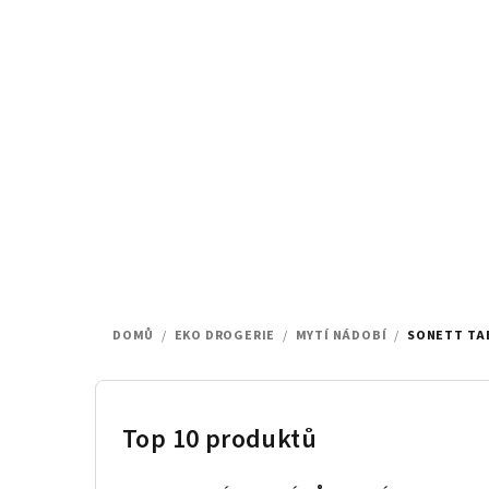
Přejít
na
obsah
DOMŮ
/
EKO DROGERIE
/
MYTÍ NÁDOBÍ
/
SONETT TAB
P
o
Top 10 produktů
s