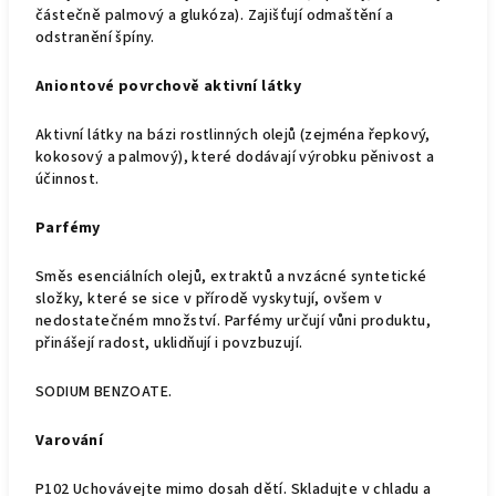
částečně palmový a glukóza). Zajišťují odmaštění a
odstranění špíny.
Aniontové povrchově aktivní látky
Aktivní látky na bázi rostlinných olejů (zejména řepkový,
kokosový a palmový), které dodávají výrobku pěnivost a
účinnost.
Parfémy
Směs esenciálních olejů, extraktů a nvzácné syntetické
složky, které se sice v přírodě vyskytují, ovšem v
nedostatečném množství. Parfémy určují vůni produktu,
přinášejí radost, uklidňují i povzbuzují.
SODIUM BENZOATE.
Varování
P102 Uchovávejte mimo dosah dětí. Skladujte v chladu a