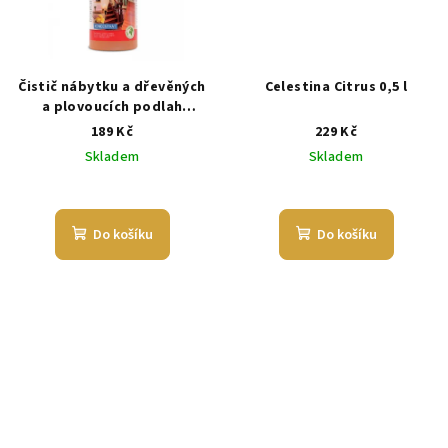
Čistič nábytku a dřevěných
Celestina Citrus 0,5 l
a plovoucích podlah
Balzamína
189 Kč
229 Kč
Skladem
Skladem
Do košíku
Do košíku