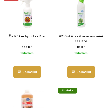
Čistič kuchyní FeelEco
WC čistič s citrusovou vůní
FeelEco
109 Kč
89 Kč
Skladem
Skladem
Průměrné
hodnocení
produktu
Do košíku
Do košíku
je
5,0
z
5
Novinka
hvězdiček.