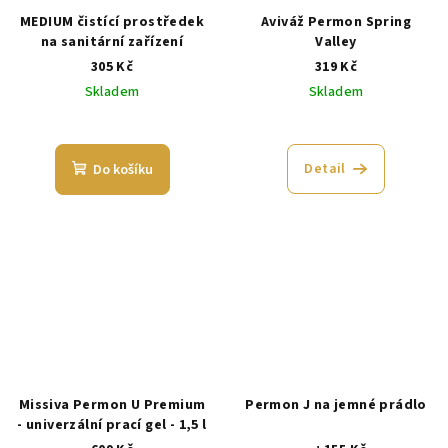
MEDIUM čistící prostředek
Aviváž Permon Spring
na sanitární zařízení
Valley
305 Kč
319 Kč
Skladem
Skladem
Průměrné
hodnocení
produktu
Detail
Do košíku
je
5,0
z
5
hvězdiček.
Missiva Permon U Premium
Permon J na jemné prádlo
- univerzální prací gel - 1,5 l