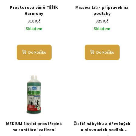
Prostorová vůně TĚŠÍK
Missiva Lili - přípravek na
Harmony
podlahy
310 Kč
325 Kč
Skladem
Skladem
Do košíku
Do košíku
MEDIUM čistící prostředek
Čistič nábytku a dřevěných
na sanitární zařízení
a plovoucích podlah
Balzamína