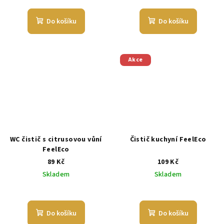
Do košíku
Do košíku
Akce
WC čistič s citrusovou vůní
Čistič kuchyní FeelEco
FeelEco
89 Kč
109 Kč
Skladem
Skladem
Průměrné
hodnocení
produktu
Do košíku
Do košíku
je