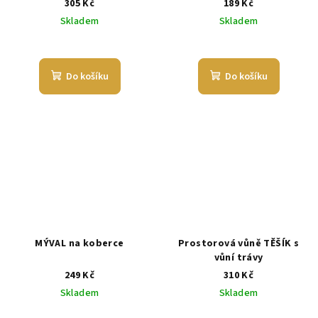
305 Kč
189 Kč
Skladem
Skladem
Průměrné
hodnocení
produktu
Do košíku
Do košíku
je
5,0
z
5
hvězdiček.
MÝVAL na koberce
Prostorová vůně TĚŠÍK s
vůní trávy
249 Kč
310 Kč
Skladem
Skladem