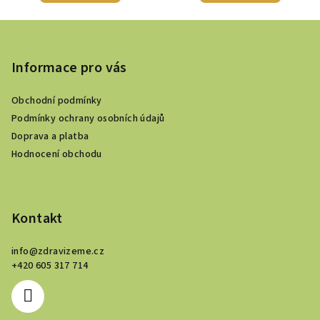
5,0
Z
z
5
á
hvězdiček.
p
Informace pro vás
a
Obchodní podmínky
t
Podmínky ochrany osobních údajů
í
Doprava a platba
Hodnocení obchodu
Kontakt
info
@
zdravizeme.cz
+420 605 317 714