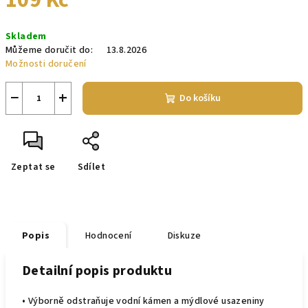
109 Kč
Měrná
Skladem
cena:
Můžeme doručit do:
13.8.2026
Možnosti doručení
−
+
Do košíku
Zeptat se
Sdílet
Popis
Hodnocení
Diskuze
Detailní popis produktu
• Výborně odstraňuje vodní kámen a mýdlové usazeniny