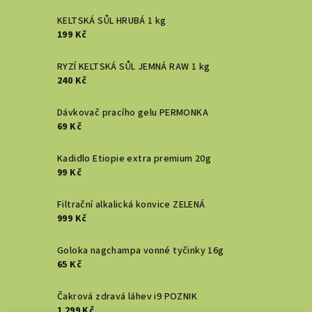
KELTSKÁ SŮL HRUBÁ 1 kg
199 Kč
RYZÍ KELTSKÁ SŮL JEMNÁ RAW 1 kg
240 Kč
Dávkovač pracího gelu PERMONKA
69 Kč
Kadidlo Etiopie extra premium 20g
99 Kč
Filtrační alkalická konvice ZELENÁ
999 Kč
Goloka nagchampa vonné tyčinky 16g
65 Kč
Čakrová zdravá láhev i9 POZNIK
1 299 Kč