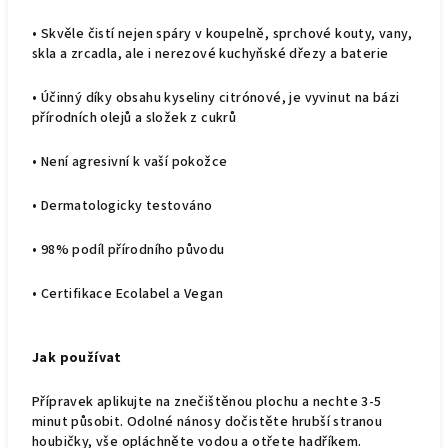
• Skvěle čistí nejen spáry v koupelně, sprchové kouty, vany,
skla a zrcadla, ale i nerezové kuchyňské dřezy a baterie
• Účinný díky obsahu kyseliny citrónové, je vyvinut na bázi
přírodních olejů a složek z cukrů
• Není agresivní k vaší pokožce
• Dermatologicky testováno
• 98% podíl přírodního původu
• Certifikace Ecolabel a Vegan
Jak používat
Přípravek aplikujte na znečištěnou plochu a nechte 3-5
minut působit. Odolné nánosy dočistěte hrubší stranou
houbičky, vše opláchněte vodou a otřete hadříkem.