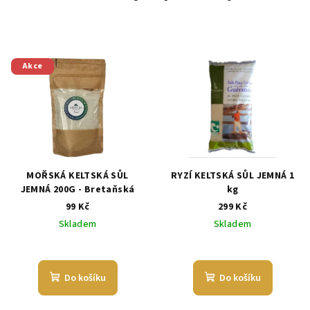
Akce
MOŘSKÁ KELTSKÁ SŮL
RYZÍ KELTSKÁ SŮL JEMNÁ 1
JEMNÁ 200G - Bretaňská
kg
99 Kč
299 Kč
Skladem
Skladem
Průměrné
Průměrné
hodnocení
hodnocení
produktu
produktu
Do košíku
Do košíku
je
je
5,0
5,0