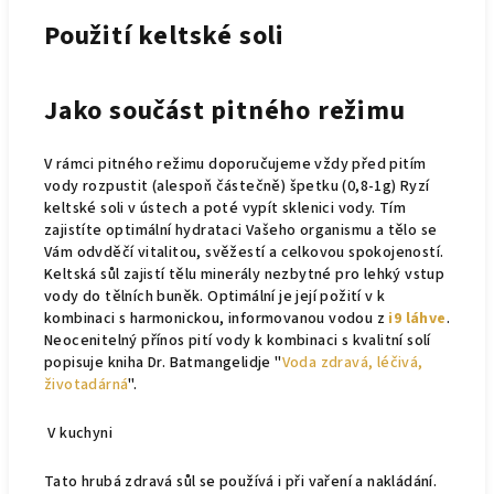
Použití keltské soli
Jako součást pitného režimu
V rámci pitného režimu doporučujeme vždy před pitím
vody rozpustit (alespoň částečně) špetku (0,8-1g) Ryzí
keltské soli v ústech a poté vypít sklenici vody. Tím
zajistíte optimální hydrataci Vašeho organismu a tělo se
Vám odvděčí vitalitou, svěžestí a celkovou spokojeností.
Keltská sůl zajistí tělu minerály nezbytné pro lehký vstup
vody do tělních buněk. Optimální je její požití v k
kombinaci s harmonickou, informovanou vodou z
i9 láhve
.
Neocenitelný přínos pití vody k kombinaci s kvalitní solí
popisuje kniha Dr. Batmangelidje "
Voda zdravá, léčivá,
životadárná
".
V kuchyni
Tato hrubá zdravá sůl se používá i při vaření a nakládání.