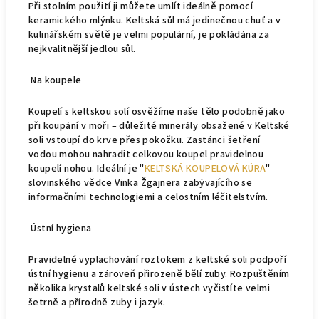
Při stolním použití ji můžete umlít ideálně pomocí
keramického mlýnku. Keltská sůl má jedinečnou chuť a v
kulinářském světě je velmi populární, je pokládána za
nejkvalitnější jedlou sůl.
Na koupele
Koupelí s keltskou solí osvěžíme naše tělo podobně jako
při koupání v moři – důležité minerály obsažené v Keltské
soli vstoupí do krve přes pokožku. Zastánci šetření
vodou mohou nahradit celkovou koupel pravidelnou
koupelí nohou. Ideální je "
KELTSKÁ KOUPELOVÁ KÚRA
"
slovinského vědce Vinka Žgajnera zabývajícího se
informačními technologiemi a celostním léčitelstvím.
Ústní hygiena
Pravidelné vyplachování roztokem z keltské soli podpoří
ústní hygienu a zároveň přirozeně bělí zuby. Rozpuštěním
několika krystalů keltské soli v ústech vyčistíte velmi
šetrně a přírodně zuby i jazyk.