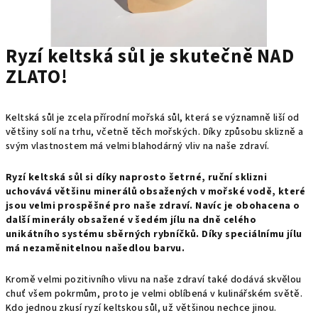
Ryzí keltská sůl je skutečně NAD
ZLATO!
Keltská sůl je zcela přírodní mořská sůl, která se významně liší od
většiny solí na trhu, včetně těch mořských. Díky způsobu sklizně a
svým vlastnostem má velmi blahodárný vliv na naše zdraví.
Ryzí keltská sůl si díky naprosto šetrné, ruční sklizni
uchovává většinu minerálů obsažených v mořské vodě, které
jsou velmi prospěšné pro naše zdraví. Navíc je obohacena o
další minerály obsažené v šedém jílu na dně celého
unikátního systému sběrných rybníčků. Díky speciálnímu jílu
má nezaměnitelnou našedlou barvu.
Kromě velmi pozitivního vlivu na naše zdraví také dodává skvělou
chuť všem pokrmům, proto je velmi oblíbená v kulinářském světě.
Kdo jednou zkusí ryzí keltskou sůl, už většinou nechce jinou.