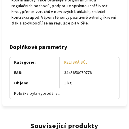
kostní hmoty. Také ovlivňuje v organismu řadu
regulačních pochodů, podporuje správnou srážlivost
krve, přenos vzruchů v nervových buňkách, srdeční
kontrakci apod. Vápenaté ionty pozitivně ovlivňují krevní
tlak a spolupodílí se na regulace pH v těle.
Doplňkové parametry
Kategorie
:
KELTSKÁ SŮL
EAN
:
3445850070778
Objem
:
1 kg
Položka byla vyprodána…
Související produkty