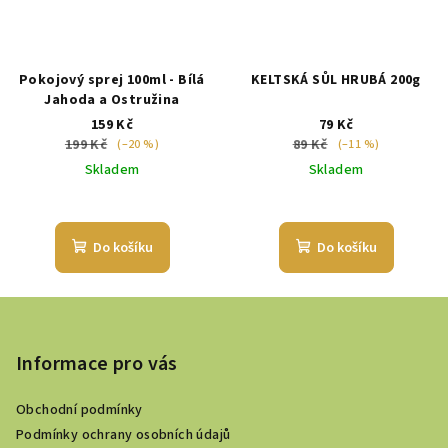
Pokojový sprej 100ml - Bílá
KELTSKÁ SŮL HRUBÁ 200g
Jahoda a Ostružina
159 Kč
79 Kč
199 Kč
89 Kč
(–20 %)
(–11 %)
Skladem
Skladem
Průměrné
hodnocení
produktu
Do košíku
Do košíku
je
5,0
Z
z
5
á
hvězdiček.
p
Informace pro vás
a
Obchodní podmínky
t
Podmínky ochrany osobních údajů