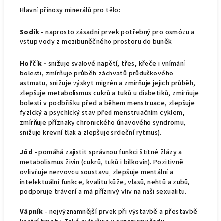
Hlavní přínosy minerálů pro tělo:
Sodík
- naprosto zásadní prvek potřebný pro osmózu a
vstup vody z mezibuněčného prostoru do buněk
Hořčík -
snižuje svalové napětí, třes, křeče i vnímání
bolesti, zmírňuje průběh záchvatů průduškového
astmatu, snižuje výskyt migrén a zmírňuje jejich průběh,
zlepšuje metabolismus cukrů a tuků u diabetiků, zmírňuje
bolesti v podbřišku před a během menstruace, zlepšuje
fyzický a psychický stav před menstruačním cyklem,
zmírňuje příznaky chronického únavového syndromu,
snižuje krevní tlak a zlepšuje srdeční rytmus).
Jód -
pomáhá zajistit správnou funkci štítné žlázy a
metabolismus živin (cukrů, tuků i bílkovin). Pozitivně
ovlivňuje nervovou soustavu, zlepšuje mentální a
intelektuální funkce, kvalitu kůže, vlasů, nehtů a zubů,
podporuje trávení a má příznivý vliv na naši sexualitu.
Vápník
- nejvýznamnější prvek při výstavbě a přestavbě