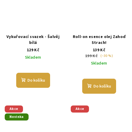
Vykuřovací svazek - Šalvěj
Roll-on esence olej Zahoď
bílá
Strach!
129 Kč
139 Kč
199 Kč
(–30 %)
Skladem
Skladem
Průměrné
hodnocení
produktu
Do košíku
je
Do košíku
5,0
z
5
hvězdiček.
Akce
Akce
Novinka