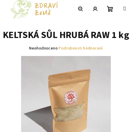
Přejít
na
obsah
Nákupní
Hledat
Přihlášení
KELTSKÁ SŮL HRUBÁ RAW 1 kg
košík
Průměrné
Neohodnoceno
Podrobnosti hodnocení
hodnocení
produktu
je
0,0
z
5
hvězdiček.