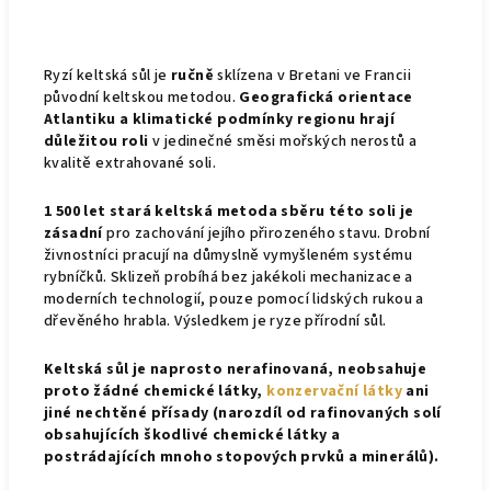
Ryzí keltská sůl je
ručně
sklízena v Bretani ve Francii
původní keltskou metodou.
Geografická orientace
Atlantiku a klimatické podmínky regionu hrají
důležitou roli
v jedinečné směsi mořských nerostů a
kvalitě extrahované soli.
1 500 let stará keltská metoda sběru této soli je
zásadní
pro zachování jejího přirozeného stavu. Drobní
živnostníci pracují na důmyslně vymyšleném systému
rybníčků. Sklizeň probíhá bez jakékoli mechanizace a
moderních technologií, pouze pomocí lidských rukou a
dřevěného hrabla. Výsledkem je ryze přírodní sůl.
Keltská sůl je naprosto nerafinovaná, neobsahuje
proto žádné chemické látky,
konzervační látky
ani
jiné nechtěné přísady (narozdíl od rafinovaných solí
obsahujících škodlivé chemické látky a
postrádajících mnoho stopových prvků a minerálů).