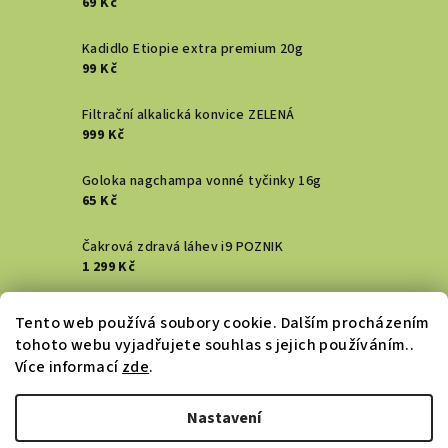
69 Kč
Kadidlo Etiopie extra premium 20g
99 Kč
Filtrační alkalická konvice ZELENÁ
999 Kč
Goloka nagchampa vonné tyčinky 16g
65 Kč
Čakrová zdravá láhev i9 POZNIK
1 299 Kč
Vykuřovací svazek - Šalvěj bílá
Tento web používá soubory cookie. Dalším procházením
129 Kč
tohoto webu vyjadřujete souhlas s jejich používáním..
Více informací
zde
.
DENTAL ACTIV HŘEBÍČKOVÝ zubní gel
183 Kč
Nastavení