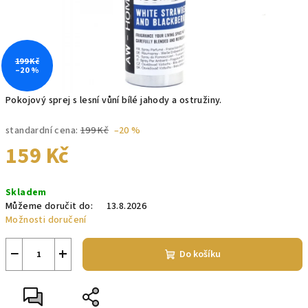
199 Kč
–20 %
Pokojový sprej s lesní vůní bílé jahody a ostružiny.
standardní cena:
199 Kč
–20 %
159 Kč
Měrná
Skladem
cena:
Můžeme doručit do:
13.8.2026
Možnosti doručení
−
+
Do košíku