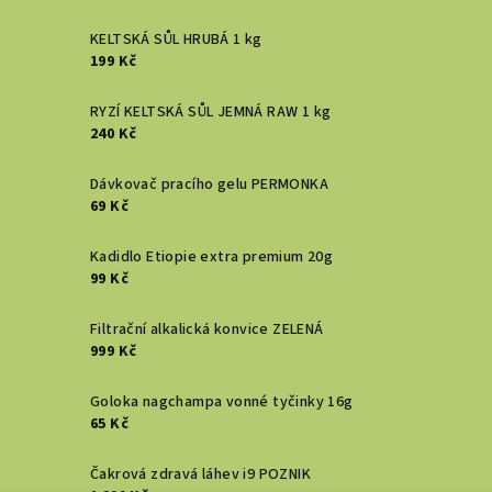
KELTSKÁ SŮL HRUBÁ 1 kg
199 Kč
RYZÍ KELTSKÁ SŮL JEMNÁ RAW 1 kg
240 Kč
Dávkovač pracího gelu PERMONKA
69 Kč
Kadidlo Etiopie extra premium 20g
99 Kč
Filtrační alkalická konvice ZELENÁ
999 Kč
Goloka nagchampa vonné tyčinky 16g
65 Kč
Čakrová zdravá láhev i9 POZNIK