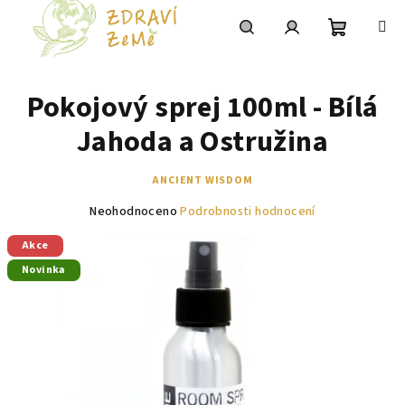
Přejít
na
obsah
Nákupní
Hledat
Přihlášení
Pokojový sprej 100ml - Bílá
košík
Jahoda a Ostružina
ANCIENT WISDOM
Průměrné
Neohodnoceno
Podrobnosti hodnocení
hodnocení
Akce
produktu
je
Novinka
0,0
z
5
hvězdiček.