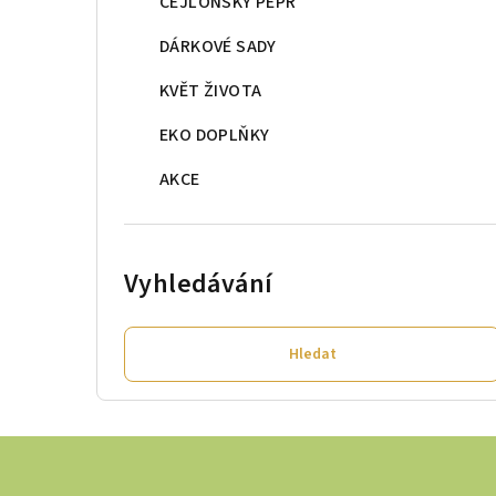
CEJLONSKÝ PEPŘ
DÁRKOVÉ SADY
KVĚT ŽIVOTA
EKO DOPLŇKY
AKCE
Vyhledávání
Hledat
Z