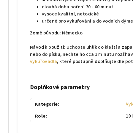
dlouhá doba hoření 30 - 60 minut
vysoce kvalitní, netoxické
určené pro vykuřování a do vodních dým
Země původu: Německo
Návod k použití: Uchopte uhlík do kleští a zap
nebo do písku, nechte ho cca 1 minutu rozžhav
vykuřovadla
, které postupně doplňujte dle pot
Doplňkové parametry
Kategorie
:
Vy
Role
:
10 