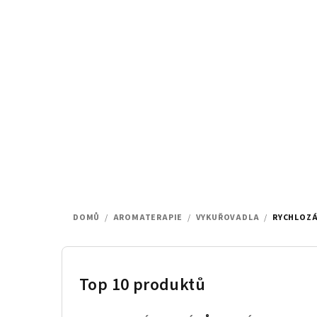
Přejít
na
obsah
DOMŮ
/
AROMATERAPIE
/
VYKUŘOVADLA
/
RYCHLOZÁP
P
o
Top 10 produktů
s