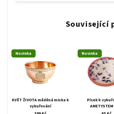
Související
Novinka
Novinka
KVĚT ŽIVOTA měděná miska k
Písek k vykuř
vykuřování
AMETYSTEM 
399 Kč
65 Kč