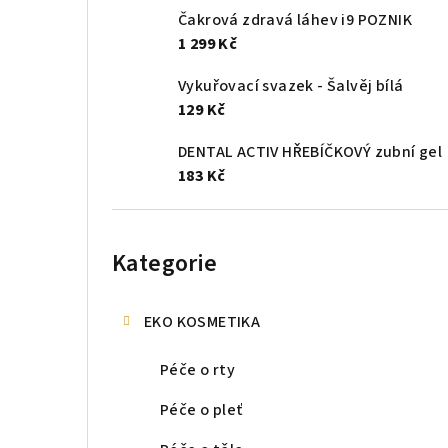
Čakrová zdravá láhev i9 POZNIK
1 299 Kč
Vykuřovací svazek - Šalvěj bílá
129 Kč
DENTAL ACTIV HŘEBÍČKOVÝ zubní gel
183 Kč
Přeskočit
kategorie
Kategorie
EKO KOSMETIKA
Péče o rty
Péče o pleť