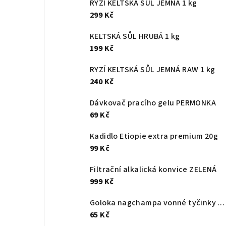
RYZÍ KELTSKÁ SŮL JEMNÁ 1 kg
t
299 Kč
r
KELTSKÁ SŮL HRUBÁ 1 kg
a
199 Kč
n
RYZÍ KELTSKÁ SŮL JEMNÁ RAW 1 kg
240 Kč
n
Dávkovač pracího gelu PERMONKA
í
69 Kč
p
Kadidlo Etiopie extra premium 20g
a
99 Kč
n
Filtrační alkalická konvice ZELENÁ
999 Kč
e
l
Goloka nagchampa vonné tyčinky 16g
65 Kč