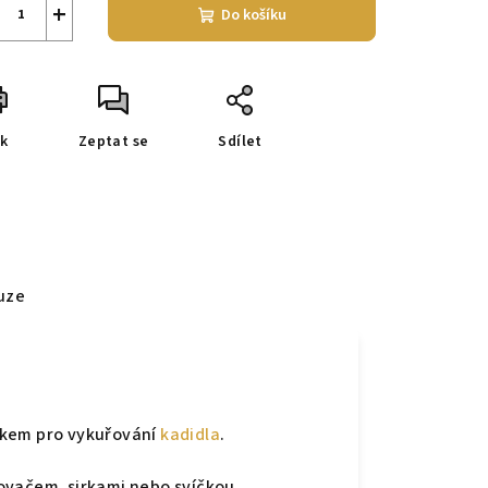
+
Do košíku
sk
Zeptat se
Sdílet
uze
íkem pro vykuřování
kadidla
.
ovačem, sirkami nebo svíčkou