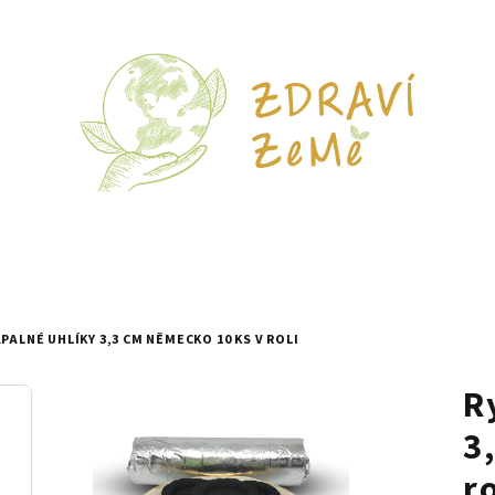
ALNÉ UHLÍKY 3,3 CM NĚMECKO 10 KS V ROLI
R
3
ro