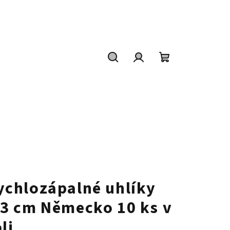
Hledat
Přihlášení
Nákupní
košík
ychlozápalné uhlíky
,3 cm Německo 10 ks v
li