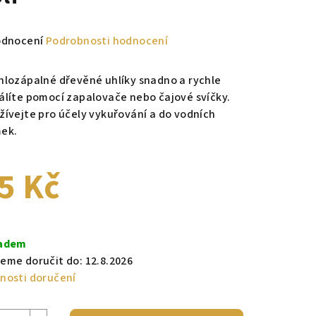
měrné
odnocení
Podrobnosti hodnocení
nocení
duktu
hlozápalné dřevěné uhlíky snadno a rychle
álíte pomocí zapalovače nebo čajové svíčky.
žívejte pro účely vykuřování a do vodních
ek.
zdiček.
5 Kč
ná
a:
adem
eme doručit do:
12.8.2026
nosti doručení