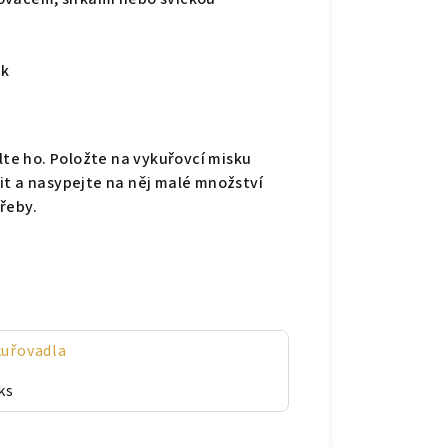
ek
alte ho. Položte na vykuřovcí misku
it a nasypejte na něj malé množství
řeby.
kuřovadla
ks