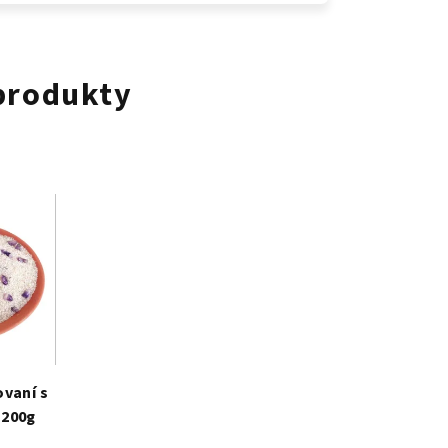
 produkty
ovaní s
200g