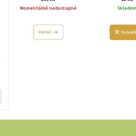
Momentálně nedostupné
Sklade
Detail
Do koší