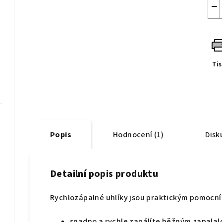
−
Ti
Popis
Hodnocení (1)
Disk
Detailní popis produktu
Rychlozápalné uhlíky jsou praktickým pomocn
snadno a rychle zapálíte běžným zapalal