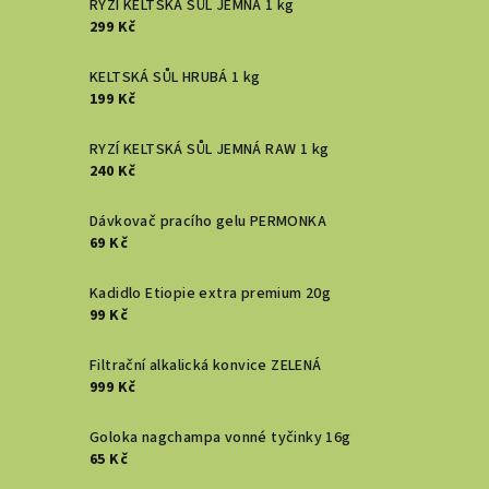
RYZÍ KELTSKÁ SŮL JEMNÁ 1 kg
299 Kč
KELTSKÁ SŮL HRUBÁ 1 kg
199 Kč
RYZÍ KELTSKÁ SŮL JEMNÁ RAW 1 kg
240 Kč
Dávkovač pracího gelu PERMONKA
69 Kč
Kadidlo Etiopie extra premium 20g
99 Kč
Filtrační alkalická konvice ZELENÁ
999 Kč
Goloka nagchampa vonné tyčinky 16g
65 Kč