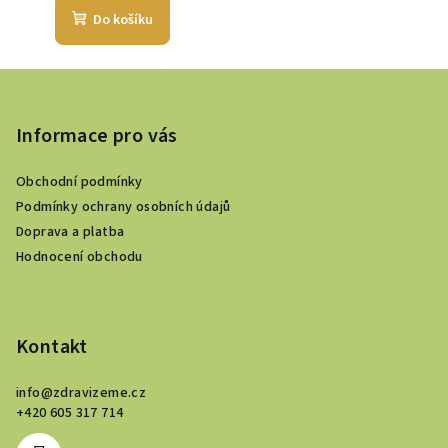
Do košíku
Z
á
p
Informace pro vás
a
Obchodní podmínky
t
Podmínky ochrany osobních údajů
í
Doprava a platba
Hodnocení obchodu
Kontakt
info
@
zdravizeme.cz
+420 605 317 714