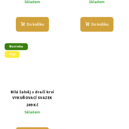
Skladem
Skladem
Průměrné
hodnocení
produktu
Do košíku
Do košíku
je
5,0
z
5
Novinka
hvězdiček.
Tip
Bílá šalvěj s dračí krví
VYKUŘOVACÍ SVAZEK
249 Kč
Skladem