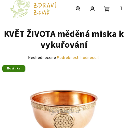
Přejít
na
obsah
Nákupní
Hledat
Přihlášení
KVĚT ŽIVOTA měděná miska k
košík
vykuřování
Průměrné
Neohodnoceno
Podrobnosti hodnocení
hodnocení
Novinka
produktu
je
0,0
z
5
hvězdiček.