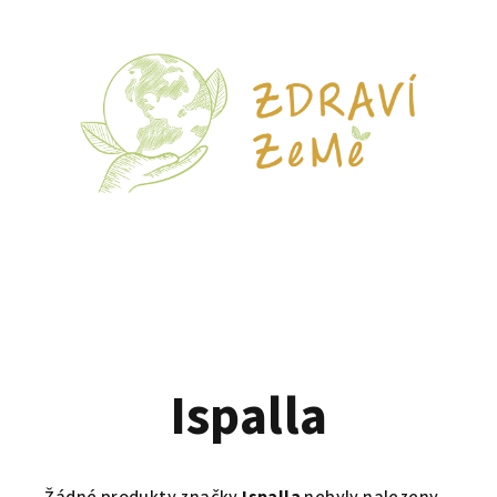
Ispalla
Žádné produkty značky
Ispalla
nebyly nalezeny...