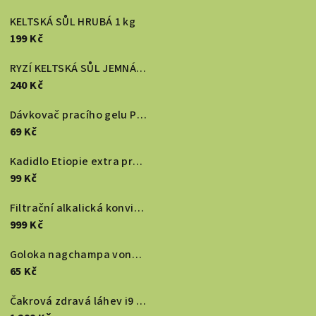
KELTSKÁ SŮL HRUBÁ 1 kg
199 Kč
RYZÍ KELTSKÁ SŮL JEMNÁ RAW 1 kg
240 Kč
Dávkovač pracího gelu PERMONKA
69 Kč
Kadidlo Etiopie extra premium 20g
99 Kč
Filtrační alkalická konvice ZELENÁ
999 Kč
Goloka nagchampa vonné tyčinky 16g
65 Kč
Čakrová zdravá láhev i9 POZNIK