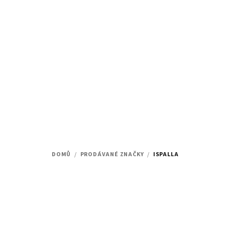
Přejít
na
obsah
DOMŮ
/
PRODÁVANÉ ZNAČKY
/
ISPALLA