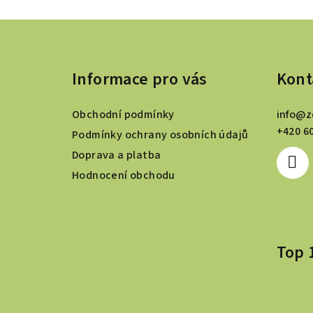
Z
á
Informace pro vás
Kont
p
a
Obchodní podmínky
info
@
z
t
+420 6
Podmínky ochrany osobních údajů
Doprava a platba
í
Hodnocení obchodu
Top 