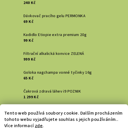
240 Kč
Dávkovač pracího gelu PERMONKA
69 Kč
Kadidlo Etiopie extra premium 20g
99 Kč
Filtrační alkalická konvice ZELENÁ
999 Kč
Goloka nagchampa vonné tyčinky 16g
65 Kč
Čakrová zdravá láhev i9 POZNIK
1 299 Kč
Vykuřovací svazek - Šalvěj bílá
Tento web používá soubory cookie. Dalším procházením
129 Kč
tohoto webu vyjadřujete souhlas s jejich používáním..
Více informací
zde
.