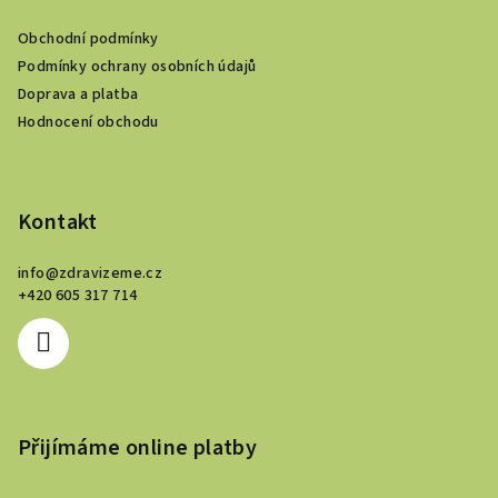
a
a
c
Obchodní podmínky
t
í
Podmínky ochrany osobních údajů
í
p
Doprava a platba
r
Hodnocení obchodu
v
k
y
v
Kontakt
ý
p
info
@
zdravizeme.cz
i
+420 605 317 714
s
u
Přijímáme online platby