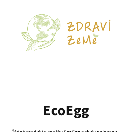
EcoEgg
Žádné produkty značky
EcoEgg
nebyly nalezeny...