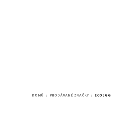
Přejít
na
obsah
DOMŮ
/
PRODÁVANÉ ZNAČKY
/
ECOEGG