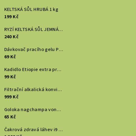
KELTSKÁ SŮL HRUBÁ 1 kg
199 Kč
RYZÍ KELTSKÁ SŮL JEMNÁ RAW 1 kg
240 Kč
Dávkovač pracího gelu PERMONKA
69 Kč
Kadidlo Etiopie extra premium 20g
99 Kč
Filtrační alkalická konvice ZELENÁ
999 Kč
Goloka nagchampa vonné tyčinky 16g
65 Kč
Čakrová zdravá láhev i9 POZNIK