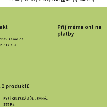
akt
Přijímáme online
platby
dravizeme.cz
05 317 714
10 produktů
RYZÍ KELTSKÁ SŮL JEMNÁ 1 kg
299 Kč