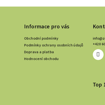
Z
á
Informace pro vás
Kont
p
a
Obchodní podmínky
info
@
z
t
+420 6
Podmínky ochrany osobních údajů
Doprava a platba
í
Hodnocení obchodu
Top 