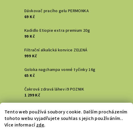
Dávkovač pracího gelu PERMONKA
69 Kč
Kadidlo Etiopie extra premium 20g
99 Kč
Filtrační alkalická konvice ZELENÁ
999 Kč
Goloka nagchampa vonné tyčinky 16g
65 Kč
Čakrová zdravá láhev i9 POZNIK
1 299 Kč
Vykuřovací svazek - Šalvěj bílá
Tento web používá soubory cookie. Dalším procházením
129 Kč
tohoto webu vyjadřujete souhlas s jejich používáním..
Více informací
zde
.
DENTAL ACTIV HŘEBÍČKOVÝ zubní gel