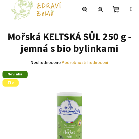
Přejít
na
obsah
Nákupní
Hledat
Přihlášení
Mořská KELTSKÁ SŮL 250 g -
košík
jemná s bio bylinkami
Průměrné
Neohodnoceno
Podrobnosti hodnocení
hodnocení
Novinka
produktu
je
Tip
0,0
z
5
hvězdiček.