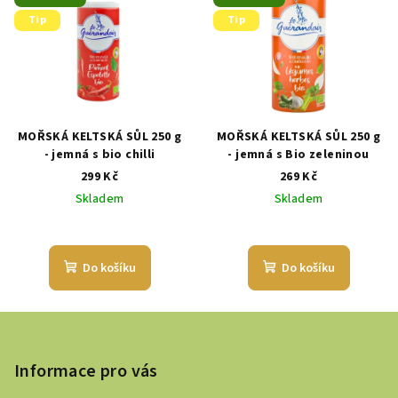
Tip
Tip
MOŘSKÁ KELTSKÁ SŮL 250 g
MOŘSKÁ KELTSKÁ SŮL 250 g
- jemná s bio chilli
- jemná s Bio zeleninou
299 Kč
269 Kč
Skladem
Skladem
Do košíku
Do košíku
Z
á
p
Informace pro vás
a