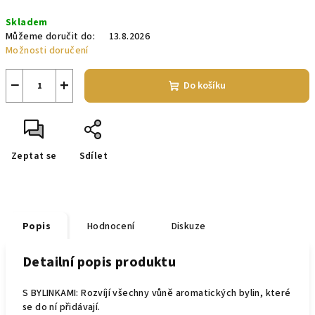
Měrná
Skladem
cena:
Můžeme doručit do:
13.8.2026
Možnosti doručení
−
+
Do košíku
Zeptat se
Sdílet
Popis
Hodnocení
Diskuze
Detailní popis produktu
S BYLINKAMI: Rozvíjí všechny vůně aromatických bylin, které
se do ní přidávají.