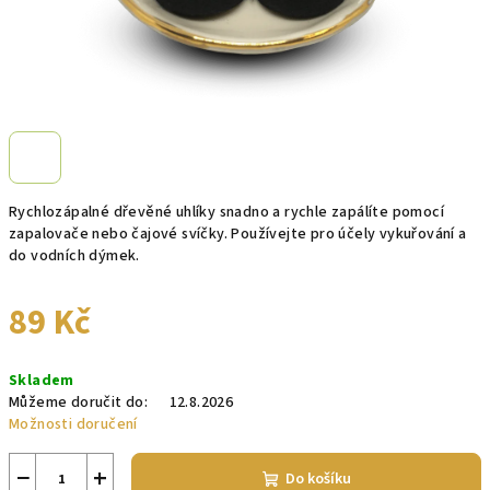
Rychlozápalné dřevěné uhlíky snadno a rychle zapálíte pomocí
zapalovače nebo čajové svíčky. Používejte pro účely vykuřování a
do vodních dýmek.
89 Kč
Měrná
Skladem
cena:
Můžeme doručit do:
12.8.2026
Možnosti doručení
−
+
Do košíku