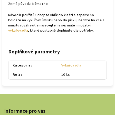
Země původu: Německo
Návod k použití: Uchopte uhlík do kleští a zapalte ho.
Položte na vykuřovcí misku nebo do písku, nechte ho cca 1
minutu rozžhavit a nasypejte na něj malé množství
vykuřovadla
, které postupně doplňujte dle potřeby.
Doplňkové parametry
Kategorie
:
Vykuřovadla
Role
:
10 ks
Z
á
p
Informace pro vás