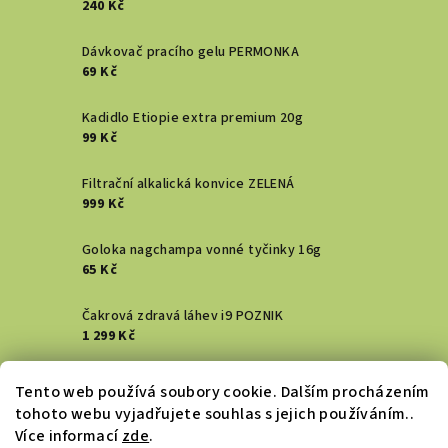
240 Kč
Dávkovač pracího gelu PERMONKA
69 Kč
Kadidlo Etiopie extra premium 20g
99 Kč
Filtrační alkalická konvice ZELENÁ
999 Kč
Goloka nagchampa vonné tyčinky 16g
65 Kč
Čakrová zdravá láhev i9 POZNIK
1 299 Kč
Vykuřovací svazek - Šalvěj bílá
Tento web používá soubory cookie. Dalším procházením
129 Kč
tohoto webu vyjadřujete souhlas s jejich používáním..
Více informací
zde
.