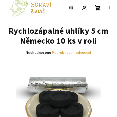
Přejít
na
obsah
Nákupní
Hledat
Přihlášení
Rychlozápalné uhlíky 5 cm
košík
Německo 10 ks v roli
Průměrné
Neohodnoceno
Podrobnosti hodnocení
hodnocení
produktu
je
0,0
z
5
hvězdiček.