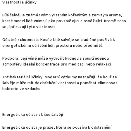
Vlastnosti a účinky
Bílá šalvěj je známá svým výrazným kořenitým a zemitým aroma,
které mnozí lidé vnímají jako povznášející a osvěžující. Kromě toho
se jí přisuzují tyto vlastnosti:
Očistné schopnosti: Kouř z bílé šalvěje se tradičně používá k
energetickému očištění lidí, prostoru nebo předmětů.
Podpora: Její vůně může vytvořit klidnou a soustředěnou
atmosféru ideální koncentrace pro meditaci nebo relaxaci.
Antibakteriální účinky: Moderní výzkumy naznačují, že kouř ze
šalvěje může mít dezinfekční vlastnosti a pomáhat eliminovat
bakterie ve vzduchu.
Energetická očista s bílou šalvějí
Energetická očista je praxe, která se používá k odstranění