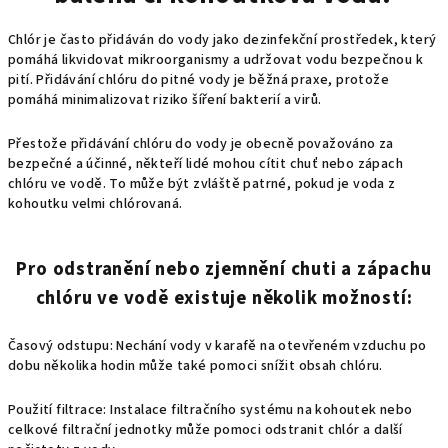
Chlór je často přidáván do vody jako dezinfekční prostředek, který
pomáhá likvidovat mikroorganismy a udržovat vodu bezpečnou k
pití. Přidávání chlóru do pitné vody je běžná praxe, protože
pomáhá minimalizovat riziko šíření bakterií a virů.
Přestože přidávání chlóru do vody je obecně považováno za
bezpečné a účinné, někteří lidé mohou cítit chuť nebo zápach
chlóru ve vodě. To může být zvláště patrné, pokud je voda z
kohoutku velmi chlórovaná.
Pro odstranění nebo zjemnění chuti a zápachu
chlóru ve vodě existuje několik možností:
Časový odstupu: Nechání vody v karafě na otevřeném vzduchu po
dobu několika hodin může také pomoci snížit obsah chlóru.
Použití filtrace: Instalace filtračního systému na kohoutek nebo
celkové filtrační jednotky může pomoci odstranit chlór a další