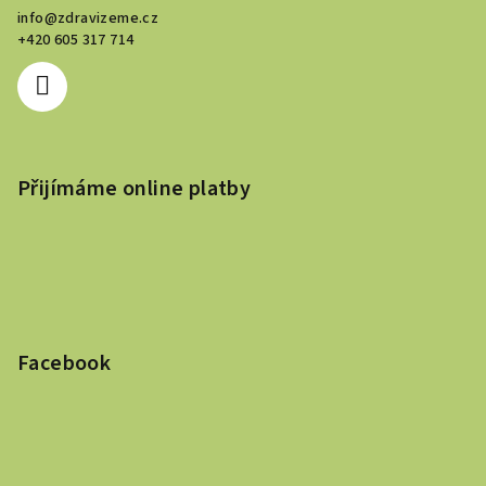
s
info
@
zdravizeme.cz
u
+420 605 317 714
Přijímáme online platby
Facebook