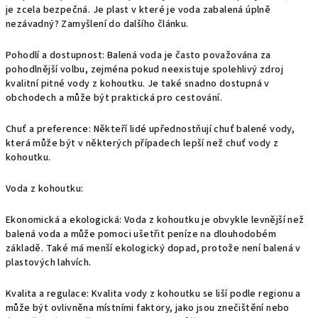
je zcela bezpečná. Je plast v které je voda zabalená úplně
nezávadný? Zamyšlení do dalšího článku.
Pohodlí a dostupnost: Balená voda je často považována za
pohodlnější volbu, zejména pokud neexistuje spolehlivý zdroj
kvalitní pitné vody z kohoutku. Je také snadno dostupná v
obchodech a může být praktická pro cestování.
Chuť a preference: Někteří lidé upřednostňují chuť balené vody,
která může být v některých případech lepší než chuť vody z
kohoutku.
Voda z kohoutku:
Ekonomická a ekologická: Voda z kohoutku je obvykle levnější než
balená voda a může pomoci ušetřit peníze na dlouhodobém
základě. Také má menší ekologický dopad, protože není balená v
plastových lahvích.
Kvalita a regulace: Kvalita vody z kohoutku se liší podle regionu a
může být ovlivněna místními faktory, jako jsou znečištění nebo