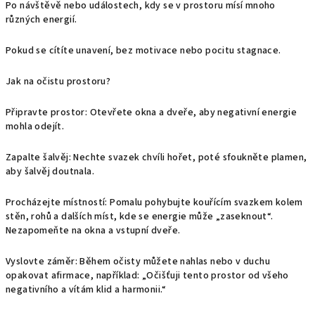
Po návštěvě nebo událostech, kdy se v prostoru mísí mnoho
různých energií.
Pokud se cítíte unavení, bez motivace nebo pocitu stagnace.
Jak na očistu prostoru?
Připravte prostor: Otevřete okna a dveře, aby negativní energie
mohla odejít.
Zapalte šalvěj: Nechte svazek chvíli hořet, poté sfoukněte plamen,
aby šalvěj doutnala.
Procházejte místností: Pomalu pohybujte kouřícím svazkem kolem
stěn, rohů a dalších míst, kde se energie může „zaseknout“.
Nezapomeňte na okna a vstupní dveře.
Vyslovte záměr: Během očisty můžete nahlas nebo v duchu
opakovat afirmace, například: „Očišťuji tento prostor od všeho
negativního a vítám klid a harmonii.“