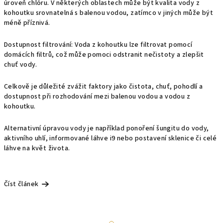
úroveň chlóru. V některých oblastech může být kvalita vody z
kohoutku srovnatelná s balenou vodou, zatímco v jiných může být
méně příznivá.
Dostupnost
filtrování
: Voda z kohoutku lze filtrovat pomocí
domácích
filtrů
, což může pomoci odstranit nečistoty a zlepšit
chuť vody.
Celkově je důležité zvážit faktory jako čistota, chuť, pohodlí a
dostupnost při rozhodování mezi balenou vodou a vodou z
kohoutku.
Alternativní úpravou vody je například ponoření šungitu do vody,
aktivního uhlí
,
informované láhve i9
nebo postavení sklenice či celé
láhve na
květ života
.
Číst článek