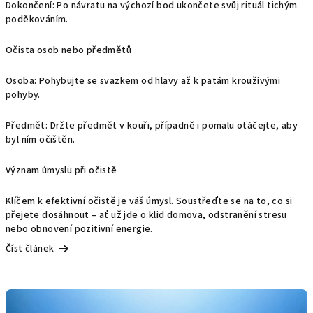
Dokončení: Po návratu na výchozí bod ukončete svůj rituál tichým
poděkováním.
Očista osob nebo předmětů
Osoba: Pohybujte se svazkem od hlavy až k patám krouživými
pohyby.
Předmět: Držte předmět v kouři, případně i pomalu otáčejte, aby
byl ním očištěn.
Význam úmyslu při očistě
Klíčem k efektivní očistě je váš úmysl. Soustřeďte se na to, co si
přejete dosáhnout – ať už jde o klid domova, odstranění stresu
nebo obnovení pozitivní energie.
Číst článek