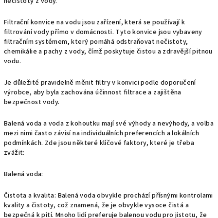
nečistoty z vody.
Filtrační konvice
na vodu jsou zařízení, která se používají k
filtrování vody přímo v domácnosti. Tyto
konvice
jsou vybaveny
filtračním systémem, který pomáhá odstraňovat nečistoty,
chemikálie a pachy z vody, čímž poskytuje čistou a zdravější pitnou
vodu.
Je důležité pravidelně měnit
filtry
v konvici podle doporučení
výrobce, aby byla zachována účinnost filtrace a zajištěna
bezpečnost vody.
Balená voda a voda z kohoutku mají své výhody a nevýhody, a volba
mezi nimi často závisí na individuálních preferencích a lokálních
podmínkách. Zde jsou některé klíčové faktory, které je třeba
zvážit:
Balená voda:
Čistota a kvalita: Balená voda obvykle prochází přísnými kontrolami
kvality a čistoty, což znamená, že je obvykle vysoce čistá a
bezpečná k pití. Mnoho lidí preferuje balenou vodu pro jistotu, že