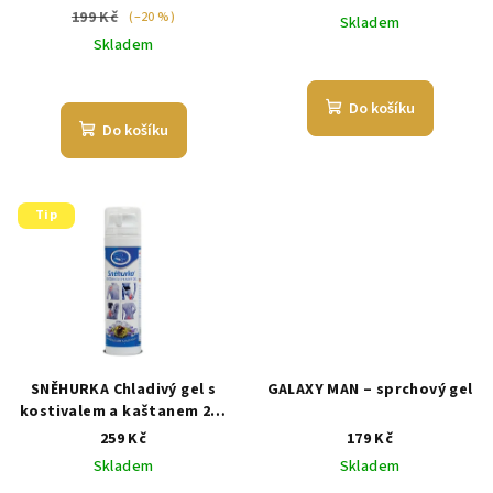
199 Kč
(–20 %)
Skladem
Skladem
Do košíku
Do košíku
Tip
SNĚHURKA Chladivý gel s
GALAXY MAN – sprchový gel
kostivalem a kaštanem 200
ml
259 Kč
179 Kč
Skladem
Skladem