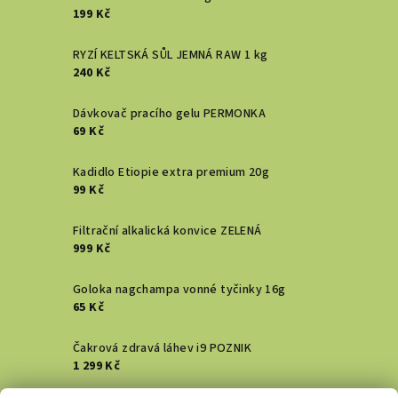
199 Kč
RYZÍ KELTSKÁ SŮL JEMNÁ RAW 1 kg
240 Kč
Dávkovač pracího gelu PERMONKA
69 Kč
Kadidlo Etiopie extra premium 20g
99 Kč
Filtrační alkalická konvice ZELENÁ
999 Kč
Goloka nagchampa vonné tyčinky 16g
65 Kč
Čakrová zdravá láhev i9 POZNIK
1 299 Kč