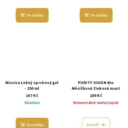
Průměrné
hodnocení
produktu
Do košíku
Do košíku
je
5,0
z
5
hvězdiček.
Missiva Lněný sprchový gel
PURITY VISION Bio
- 250 ml
Měsíčková Zinková mast
167 Kč
189 Kč
Skladem
Momentálně nedostupné
Detail
Do košíku