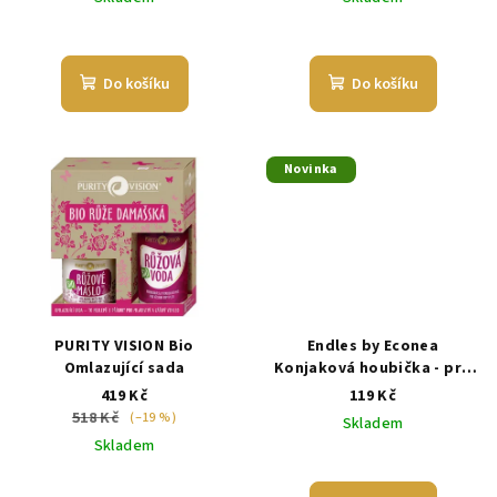
Do košíku
Do košíku
Novinka
PURITY VISION Bio
Endles by Econea
Omlazující sada
Konjaková houbička - pro
všechny typy pleti
419 Kč
119 Kč
518 Kč
(–19 %)
Skladem
Skladem