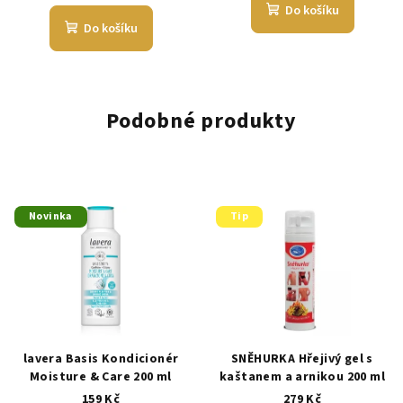
Do košíku
Do košíku
Podobné produkty
Novinka
Tip
lavera Basis Kondicionér
SNĚHURKA Hřejivý gel s
Moisture & Care 200 ml
kaštanem a arnikou 200 ml
159 Kč
279 Kč