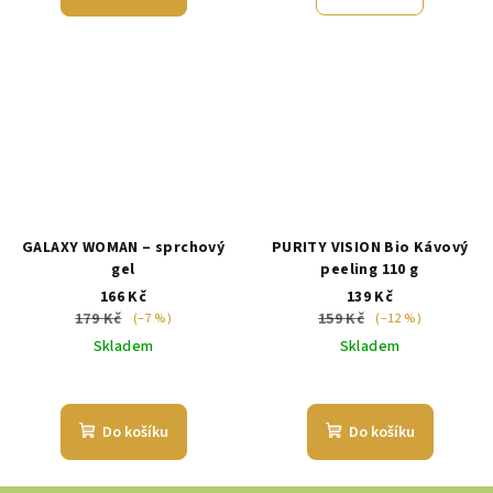
GALAXY WOMAN – sprchový
PURITY VISION Bio Kávový
gel
peeling 110 g
166 Kč
139 Kč
179 Kč
159 Kč
(–7 %)
(–12 %)
Skladem
Skladem
Do košíku
Do košíku