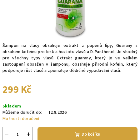
Šampon na vlasy obsahuje extrakt z pupenů lípy, Guarany s
obsahem kofeinu pro lesk a hustotu vlasů a D-Panthenol. Je vhodný
pro všechny typy vlasů. Extrakt guarany, který je ve velkém
zastoupení obsažen v šamponu, obsahuje přirodní kofein, který
podporuje růst vlasů a zpomaluje dědičné vypadávání vlasů.
299 Kč
Měrná
Skladem
cena:
Můžeme doručit do:
12.8.2026
Možnosti doručení
−
+
Do košíku