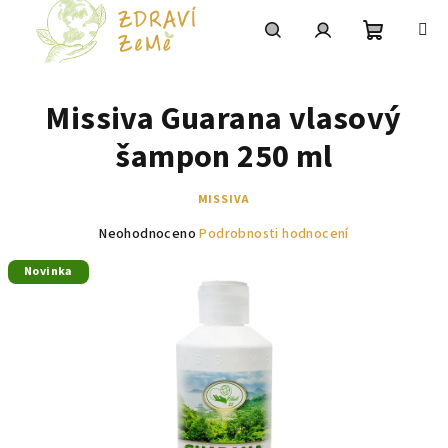
Přejít
na
obsah
Nákupní
Hledat
Přihlášení
Missiva Guarana vlasový
košík
šampon 250 ml
MISSIVA
Průměrné
Neohodnoceno
Podrobnosti hodnocení
hodnocení
Novinka
produktu
je
0,0
z
5
hvězdiček.