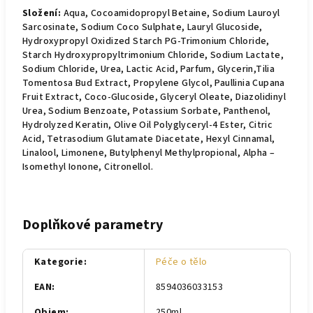
Složení:
Aqua, Cocoamidopropyl Betaine, Sodium Lauroyl
Sarcosinate, Sodium Coco Sulphate, Lauryl Glucoside,
Hydroxypropyl Oxidized Starch PG-Trimonium Chloride,
Starch Hydroxypropyltrimonium Chloride, Sodium Lactate,
Sodium Chloride, Urea, Lactic Acid, Parfum, Glycerin,Tilia
Tomentosa Bud Extract, Propylene Glycol, Paullinia Cupana
Fruit Extract, Coco-Glucoside, Glyceryl Oleate, Diazolidinyl
Urea, Sodium Benzoate, Potassium Sorbate, Panthenol,
Hydrolyzed Keratin, Olive Oil Polyglyceryl-4 Ester, Citric
Acid, Tetrasodium Glutamate Diacetate, Hexyl Cinnamal,
Linalool, Limonene, Butylphenyl Methylpropional, Alpha –
Isomethyl Ionone, Citronellol.
Doplňkové parametry
Kategorie
:
Péče o tělo
EAN
:
8594036033153
Objem
:
250ml