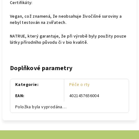
Certifikáty:
Vegan, což znamená, že neobsahuje živočišné suroviny a
nebyl testován na zvířatech.
NATRUE, který garantuje, že při výrobě byly použity pouze
látky přírodního původu či v bio kvalitě.
Doplňkové parametry
Kategorie
:
Péče o rty
EAN
:
4021457656004
Položka byla vyprodána…
Z