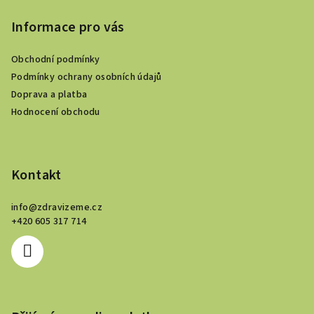
á
p
Informace pro vás
a
Obchodní podmínky
t
Podmínky ochrany osobních údajů
í
Doprava a platba
Hodnocení obchodu
Kontakt
info
@
zdravizeme.cz
+420 605 317 714