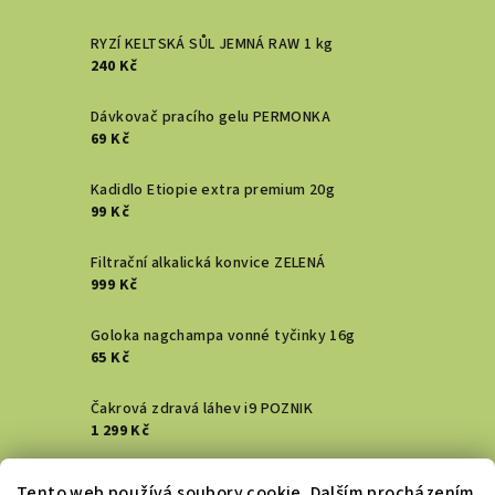
RYZÍ KELTSKÁ SŮL JEMNÁ RAW 1 kg
240 Kč
Dávkovač pracího gelu PERMONKA
69 Kč
Kadidlo Etiopie extra premium 20g
99 Kč
Filtrační alkalická konvice ZELENÁ
999 Kč
Goloka nagchampa vonné tyčinky 16g
65 Kč
Čakrová zdravá láhev i9 POZNIK
1 299 Kč
Vykuřovací svazek - Šalvěj bílá
Tento web používá soubory cookie. Dalším procházením