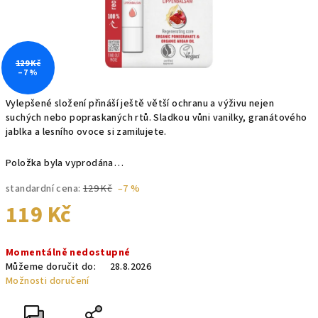
129 Kč
–7 %
Vylepšené složení přináší ještě větší ochranu a výživu nejen
suchých nebo popraskaných rtů. Sladkou vůni vanilky, granátového
jablka a lesního ovoce si zamilujete.
Položka byla vyprodána…
standardní cena:
129 Kč
–7 %
119 Kč
Měrná
Momentálně nedostupné
cena:
Můžeme doručit do:
28.8.2026
Možnosti doručení