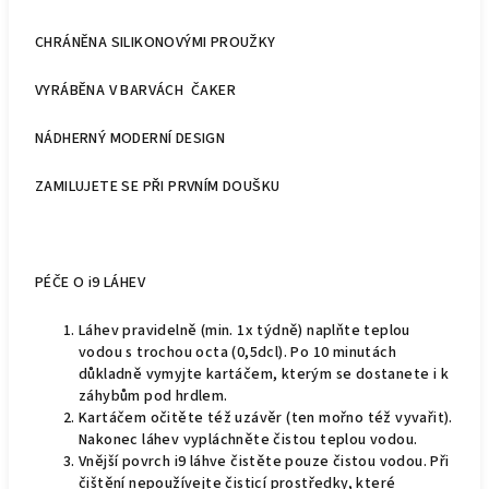
CHRÁNĚNA SILIKONOVÝMI PROUŽKY
VYRÁBĚNA V BARVÁCH ČAKER
NÁDHERNÝ MODERNÍ DESIGN
ZAMILUJETE SE PŘI PRVNÍM DOUŠKU
PÉČE O i9 LÁHEV
Láhev pravidelně (min. 1x týdně) naplňte teplou
vodou s trochou octa (0,5dcl). Po 10 minutách
důkladně vymyjte kartáčem, kterým se dostanete i k
záhybům pod hrdlem.
Kartáčem očitěte též uzávěr (ten mořno též vyvařit).
Nakonec láhev vypláchněte čistou teplou vodou.
Vnější povrch i9 láhve čistěte pouze čistou vodou. Při
čištění nepoužívejte čisticí prostředky, které