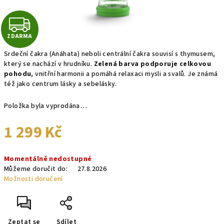
Z
ZDARMA
D
Srdeční čakra (Anáhata) neboli centrální čakra souvisí s thymusem,
A
který se nachází v hrudníku.
Zelená barva podporuje celkovou
pohodu
, vnitřní harmonii a pomáhá relaxaci mysli a svalů. Je známá
R
též jako centrum lásky a sebelásky.
M
Položka byla vyprodána…
A
1 299 Kč
Měrná
Momentálně nedostupné
cena:
Můžeme doručit do:
27.8.2026
Možnosti doručení
Zeptat se
Sdílet