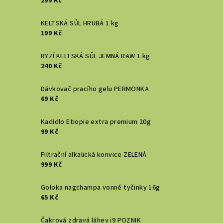
299 Kč
KELTSKÁ SŮL HRUBÁ 1 kg
199 Kč
RYZÍ KELTSKÁ SŮL JEMNÁ RAW 1 kg
240 Kč
Dávkovač pracího gelu PERMONKA
69 Kč
Kadidlo Etiopie extra premium 20g
99 Kč
Filtrační alkalická konvice ZELENÁ
999 Kč
Goloka nagchampa vonné tyčinky 16g
65 Kč
Čakrová zdravá láhev i9 POZNIK