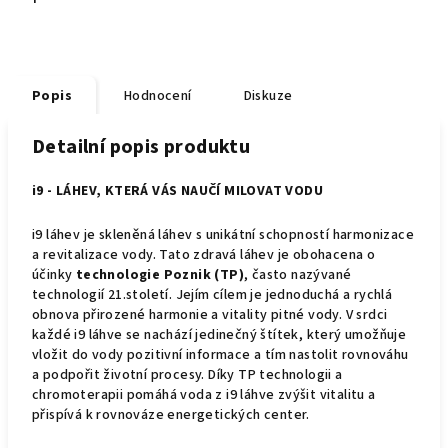
Popis
Hodnocení
Diskuze
Detailní popis produktu
i9 - LÁHEV, KTERÁ VÁS NAUČÍ MILOVAT VODU
i9 láhev je skleněná láhev s unikátní schopností harmonizace
a revitalizace vody. Tato zdravá láhev je obohacena o
účinky
technologie Poznik (TP)
, často nazývané
technologií 21.století. Jejím cílem je jednoduchá a rychlá
obnova přirozené harmonie a vitality pitné vody. V srdci
každé i9 láhve se nachází jedinečný štítek, který umožňuje
vložit do vody pozitivní informace a tím nastolit rovnováhu
a podpořit životní procesy. Díky TP technologii a
chromoterapii pomáhá voda z i9 láhve zvýšit vitalitu a
přispívá k rovnováze energetických center.