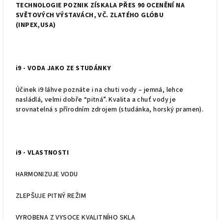
TECHNOLOGIE POZNIK ZÍSKALA PŘES 90 OCENĚNÍ NA
SVĚTOVÝCH VÝSTAVÁCH, VČ. ZLATÉHO GLÓBU
(INPEX,USA)
i9 - VODA JAKO ZE STUDÁNKY
Účinek i9 láhve poznáte i na chuti vody – jemná, lehce
nasládlá, velmi dobře “pitná”. Kvalita a chuť vody je
srovnatelná s přírodním zdrojem (studánka, horský pramen).
i9 - VLASTNOSTI
HARMONIZUJE VODU
ZLEPŠUJE PITNÝ REŽIM
VYROBENA Z VYSOCE KVALITNÍHO SKLA