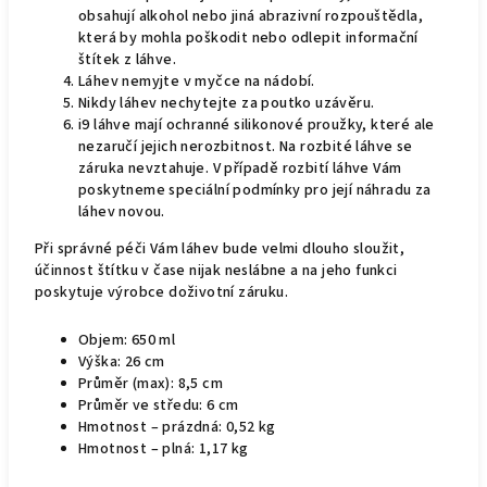
obsahují alkohol nebo jiná abrazivní rozpouštědla,
která by mohla poškodit nebo odlepit informační
štítek z láhve.
Láhev nemyjte v myčce na nádobí.
Nikdy láhev nechytejte za poutko uzávěru.
i9 láhve mají ochranné silikonové proužky, které ale
nezaručí jejich nerozbitnost. Na rozbité láhve se
záruka nevztahuje. V případě rozbití láhve Vám
poskytneme speciální podmínky pro její náhradu za
láhev novou.
Při správné péči Vám láhev bude velmi dlouho sloužit,
účinnost štítku v čase nijak neslábne a na jeho funkci
poskytuje výrobce doživotní záruku.
Objem: 650 ml
Výška: 26 cm
Průměr (max): 8,5 cm
Průměr ve středu: 6 cm
Hmotnost – prázdná: 0,52 kg
Hmotnost – plná: 1,17 kg